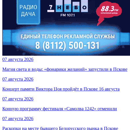
07 августа 2026
Магия света и воды: «фонарики желаний» запустили в Пскове
07 августа 2026
Концерт памяти Виктора Цоя пройдёт в Пскове 16 августа
07 августа 2026
Конную программу фестиваля «Самолва 1242» отменили
07 августа 2026
Раскопки на месте бывшего Белорусского рынка в Пскове