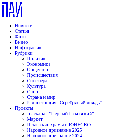
Новости
Статьи
Фото
Видео
Инфографика
Рубрики
Политика
Экономика
Общество
Происшествия
Соцсфера
Культура
Спорт
Страна и мир
Радиостанция "Серебряный дождь"
Проекты
телеканал "Первый Псковский"
Маркет
Псковские храмы в ЮНЕСКО
Народное признание 2025
Народное признание 2024