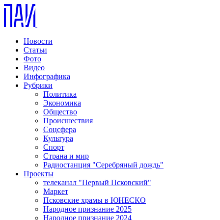
Новости
Статьи
Фото
Видео
Инфографика
Рубрики
Политика
Экономика
Общество
Происшествия
Соцсфера
Культура
Спорт
Страна и мир
Радиостанция "Серебряный дождь"
Проекты
телеканал "Первый Псковский"
Маркет
Псковские храмы в ЮНЕСКО
Народное признание 2025
Народное признание 2024