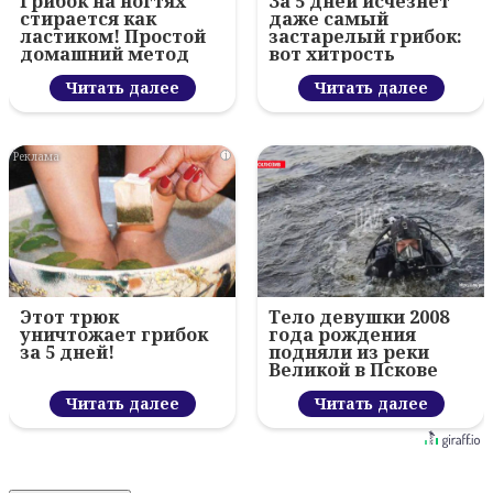
Грибок на ногтях
За 5 дней исчезнет
стирается как
даже самый
ластиком! Простой
застарелый грибок:
домашний метод
вот хитрость
Читать далее
Читать далее
i
Этот трюк
Тело девушки 2008
уничтожает грибок
года рождения
за 5 дней!
подняли из реки
Великой в Пскове
Читать далее
Читать далее