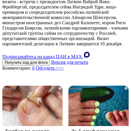
визита - встречи с президентом Латвии Вайрой Вике-
Фрейбергой, председателем сейма Ингридой Удре, вице-
премьером и сопредседателем российско-латвийской
межправительственной комиссии Айнарсом Шлесерсом,
министром иностранных дел Сандрой Калниете, мэром Риги
Гундарсом Боярсом, латвийскими парламентариями - членами
депутатской группы сейма по сотрудничеству с Россией,
представителями общественных организаций. Визит
парламентской делегации в Латвию завершится 19 декабря.
Подписывайтесь на канал ПАИ в MAХ
Версия для печати
Получить код для блога
Комментарии:
0
Обсудить >>>
i
i