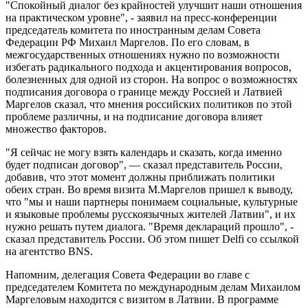
"Спокойный диалог без крайностей улучшит наши отношения
на практическом уровне", - заявил на пресс-конференции
председатель комитета по иностранным делам Совета
Федерации РФ Михаил Маргелов. По его словам, в
межгосударственных отношениях нужно по возможности
избегать радикального подхода и акцентирования вопросов,
болезненных для одной из сторон. На вопрос о возможностях
подписания договора о границе между Россией и Латвией
Маргелов сказал, что мнения российских политиков по этой
проблеме различны, и на подписание договора влияет
множество факторов.
"Я сейчас не могу взять календарь и сказать, когда именно
будет подписан договор", — сказал представитель России,
добавив, что этот момент должны приближать политики
обеих стран. Во время визита М.Маргелов пришел к выводу,
что "мы и наши партнеры понимаем социальные, культурные
и языковые проблемы русскоязычных жителей Латвии", и их
нужно решать путем диалога. "Время деклараций прошло", -
сказал представитель России. Об этом пишет Delfi со ссылкой
на агентство BNS.
Напомним, делегация Совета Федерации во главе с
председателем Комитета по международным делам Михаилом
Маргеловым находится с визитом в Латвии. В программе