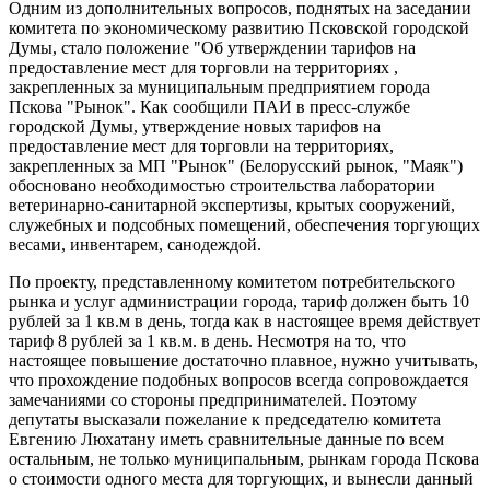
Одним из дополнительных вопросов, поднятых на заседании
комитета по экономическому развитию Псковской городской
Думы, стало положение "Об утверждении тарифов на
предоставление мест для торговли на территориях ,
закрепленных за муниципальным предприятием города
Пскова "Рынок". Как сообщили ПАИ в пресс-службе
городской Думы, утверждение новых тарифов на
предоставление мест для торговли на территориях,
закрепленных за МП "Рынок" (Белорусский рынок, "Маяк")
обосновано необходимостью строительства лаборатории
ветеринарно-санитарной экспертизы, крытых сооружений,
служебных и подсобных помещений, обеспечения торгующих
весами, инвентарем, санодеждой.
По проекту, представленному комитетом потребительского
рынка и услуг администрации города, тариф должен быть 10
рублей за 1 кв.м в день, тогда как в настоящее время действует
тариф 8 рублей за 1 кв.м. в день. Несмотря на то, что
настоящее повышение достаточно плавное, нужно учитывать,
что прохождение подобных вопросов всегда сопровождается
замечаниями со стороны предпринимателей. Поэтому
депутаты высказали пожелание к председателю комитета
Евгению Люхатану иметь сравнительные данные по всем
остальным, не только муниципальным, рынкам города Пскова
о стоимости одного места для торгующих, и вынесли данный