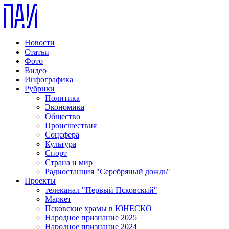
Новости
Статьи
Фото
Видео
Инфографика
Рубрики
Политика
Экономика
Общество
Происшествия
Соцсфера
Культура
Спорт
Страна и мир
Радиостанция "Серебряный дождь"
Проекты
телеканал "Первый Псковский"
Маркет
Псковские храмы в ЮНЕСКО
Народное признание 2025
Народное признание 2024