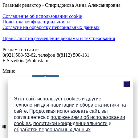
Главный редактор - Спиридонова Анна Александровна
Соглашение об использовании cookie
Политика конфиденциальности
Согласие на обработку персональных данных
Прайс-лист на размещение рекламы и техтребования
Реклама на сайте
8(921)508-52-62, телефон 8(8112) 500-131
E.Sezeikina@mhpsk.ru
Меню
Слушать радио «7 небо» онлайн
Этот сайт использует cookies и другие
технологии для навигации и сбора статистики на
сайте. Продолжая использовать сайт, вы
Подпишись на группы
соглашаетесь с
положениями об использовании
ПАИ в соцсетях!
cookies
,
политикой конфиденциальности
и
обработки персональных данных