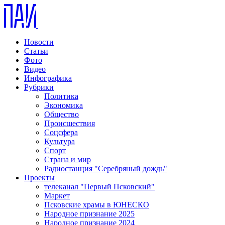
Новости
Статьи
Фото
Видео
Инфографика
Рубрики
Политика
Экономика
Общество
Происшествия
Соцсфера
Культура
Спорт
Страна и мир
Радиостанция "Серебряный дождь"
Проекты
телеканал "Первый Псковский"
Маркет
Псковские храмы в ЮНЕСКО
Народное признание 2025
Народное признание 2024