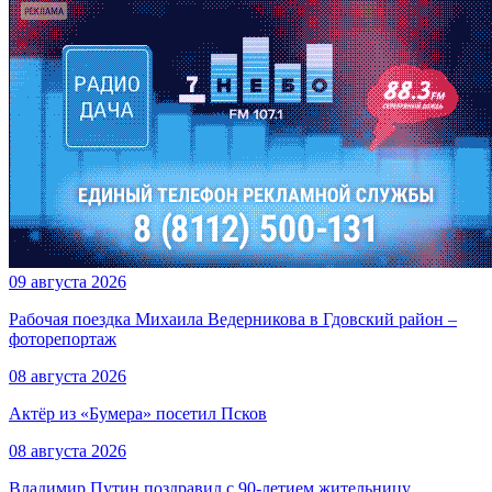
09 августа 2026
Рабочая поездка Михаила Ведерникова в Гдовский район –
фоторепортаж
08 августа 2026
Актёр из «Бумера» посетил Псков
08 августа 2026
Владимир Путин поздравил с 90-летием жительницу