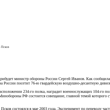
 Псков
прибудет министр обороны России Сергей Иванов. Как сообщила
ства России посетит 76-ю гвардейскую воздушно-десантную диви
 расположении 234-го полка, наградит военнослужащих 104-го п
инобороны РФ состоится совещание, главной темой которого ст
сков состоялся в мае 2003 года. Эксперимент по переводу часте