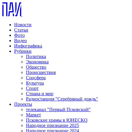
Новости
Статьи
Фото
Видео
Инфографика
Рубрики
Политика
Экономика
Общество
Происшествия
Соцсфера
Культура
Спорт
Страна и мир
Радиостанция "Серебряный дождь"
Проекты
телеканал "Первый Псковский"
Маркет
Псковские храмы в ЮНЕСКО
Народное признание 2025
Народное признание 2024