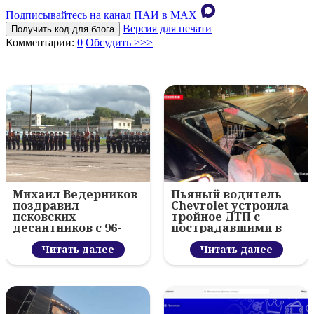
Подписывайтесь на канал ПАИ в MAХ
Версия для печати
Получить код для блога
Комментарии:
0
Обсудить >>>
Михаил Ведерников
Пьяный водитель
поздравил
Chevrolet устроила
псковских
тройное ДТП с
десантников с 96-
пострадавшими в
летием ВДВ и
Пскове
вручил награды
Читать далее
Читать далее