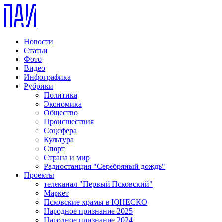
Новости
Статьи
Фото
Видео
Инфографика
Рубрики
Политика
Экономика
Общество
Происшествия
Соцсфера
Культура
Спорт
Страна и мир
Радиостанция "Серебряный дождь"
Проекты
телеканал "Первый Псковский"
Маркет
Псковские храмы в ЮНЕСКО
Народное признание 2025
Народное признание 2024