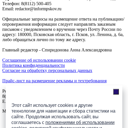
Телефон: 8(8112) 500-405
Email: redactor@informpskov.ru
Официальные запросы на размещение ответа на публикацию/
опровержения информации следует направлять заказным
письмом с уведомлением о вручении через Почту России по
адресу: 180000, Псковская область, г. Псков, ул. Ленина, д. 6а,
либо обращаться лично по тому же адресу.
Главный редактор - Спиридонова Анна Александровна
Соглашение об использовании cookie
Политика конфиденциальности
Согласие на обработку персональных данных
Прайс-лист на размещение рекламы и техтребования
Реклама на сайте
8(921)508-52-62, телефон 8(8112) 500-131
E.Sezeikina@mhpsk.ru
Этот сайт использует cookies и другие
технологии для навигации и сбора статистики на
Меню
сайте. Продолжая использовать сайт, вы
соглашаетесь с
положениями об использовании
Слушать радио «7 небо» онлайн