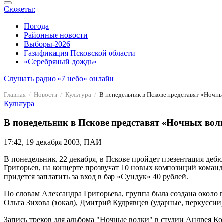
Сюжеты:
Погода
Районные новости
Выборы-2026
Газификация Псковской области
«Серебряный дождь»
Слушать радио «7 небо» онлайн
Главная
Новости
Культура
В понедельник в Пскове представят «Ночн
Культура
В понедельник в Пскове представят «Ночных вол
17:42, 19 декабря 2003, ПАИ
В понедельник, 22 декабря, в Пскове пройдет презентация д
Григорьев, на концерте прозвучат 10 новых композиций команд
придется заплатить за вход в бар «Сундук» 40 рублей.
По словам Александра Григорьева, группа была создана около го
Ольга Зихова (вокал), Дмитрий Кудрявцев (ударные, перкуссии
Запись треков для альбома "Ночные волки" в студии Андрея К