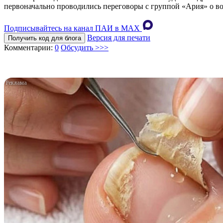
первоначально проводились переговоры с группой «Ария» о в
Подписывайтесь на канал ПАИ в MAХ
Версия для печати
Получить код для блога
Комментарии:
0
Обсудить >>>