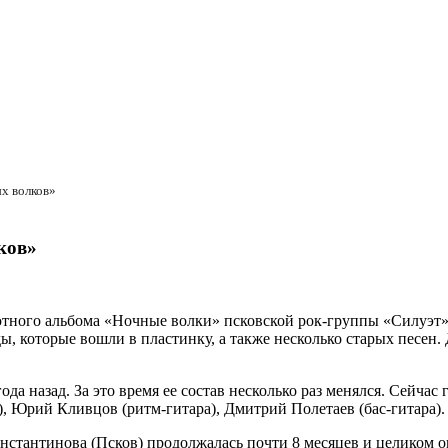
ых волков»
ков»
ебютного альбома «Ночные волки» псковской рок-группы «Силуэ
ы, которые вошли в пластинку, а также несколько старых песен
да назад. За это время ее состав несколько раз менялся. Сейчас 
), Юрий Кливцов (ритм-гитара), Дмитрий Полетаев (бас-гитара).
онстантинова (Псков) продолжалась почти 8 месяцев и целиком 