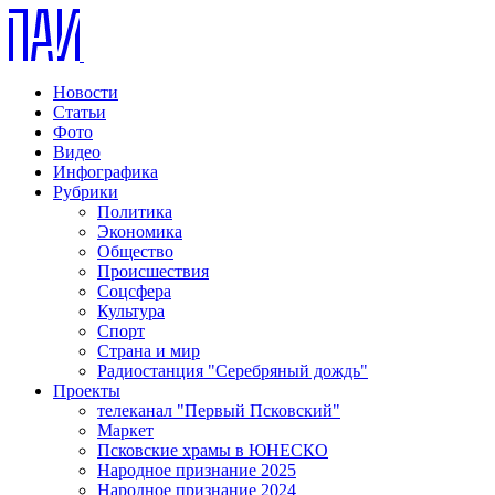
Новости
Статьи
Фото
Видео
Инфографика
Рубрики
Политика
Экономика
Общество
Происшествия
Соцсфера
Культура
Спорт
Страна и мир
Радиостанция "Серебряный дождь"
Проекты
телеканал "Первый Псковский"
Маркет
Псковские храмы в ЮНЕСКО
Народное признание 2025
Народное признание 2024