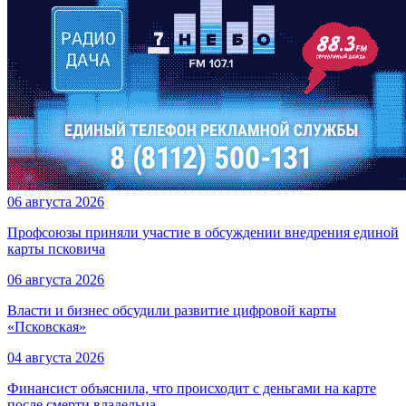
06 августа 2026
Профсоюзы приняли участие в обсуждении внедрения единой
карты псковича
06 августа 2026
Власти и бизнес обсудили развитие цифровой карты
«Псковская»
04 августа 2026
Финансист объяснила, что происходит с деньгами на карте
после смерти владельца