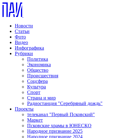
Новости
Статьи
Фото
Видео
Инфографика
Рубрики
Политика
Экономика
Общество
Происшествия
Соцсфера
Культура
Спорт
Страна и мир
Радиостанция "Серебряный дождь"
Проекты
телеканал "Первый Псковский"
Маркет
Псковские храмы в ЮНЕСКО
Народное признание 2025
Народное признание 2024