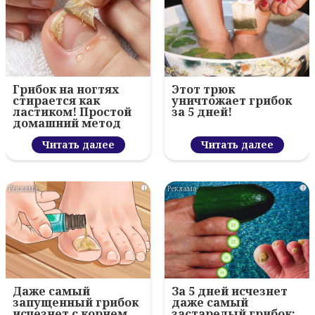
Грибок на ногтях
Этот трюк
стирается как
уничтожает грибок
ластиком! Простой
за 5 дней!
домашний метод
Читать далее
Читать далее
i
i
Даже самый
За 5 дней исчезнет
запущенный грибок
даже самый
исчезнет с корнем,
застарелый грибок: