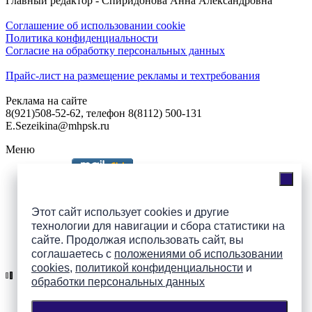
Главный редактор - Спиридонова Анна Александровна
Соглашение об использовании cookie
Политика конфиденциальности
Согласие на обработку персональных данных
Прайс-лист на размещение рекламы и техтребования
Реклама на сайте
8(921)508-52-62, телефон 8(8112) 500-131
E.Sezeikina@mhpsk.ru
Меню
Слушать радио «7 небо» онлайн
Этот сайт использует cookies и другие
технологии для навигации и сбора статистики на
сайте. Продолжая использовать сайт, вы
Подпишись на группы
соглашаетесь с
положениями об использовании
ПАИ в соцсетях!
cookies
,
политикой конфиденциальности
и
обработки персональных данных