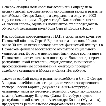
Северо-Западная волейбольная ассоциация определила
десятку людей, которые внесли наибольший вклад в развитие
волейбола в Северо-Западном федеральном округе в 2003
году по номинациям "Лауреат года". Как сообщает газета
«Невский спорт», одним из номинантов стал председатель
областной федерации волейбола Сергей Ершов (Псков).
Как сообщили корреспонденту ПАИ в спортивном комитете
Псковской области, Сергей Ершов занимается волейболом
около 30 лет, является преподавателем физической культуры в
Псковском филиале Московского открытого социального
университета. До этого преподавал физическое воспитание в
Псковском политехническом институте. Является тренером
республиканской категории, судит детские, юношеские и
профессиональные соревнования, ежегодно посещает
судейские семинары в Москве и Санкт-Петербурге.
Также за особый вклад в развитие волейбола в СЗФО Северо-
Западная волейбольная ассоциация отметила заслуженного
тренера России Бориса Докучаева (Санкт-Петербург),
чемпионку мира по пляжному волейболу среди молодёжных
команд Александру Ширяеву (Санкт-Петербург), судью
республиканской категории Александра Козина (Мурманск),
председателя регионального спорткомитета Владимира