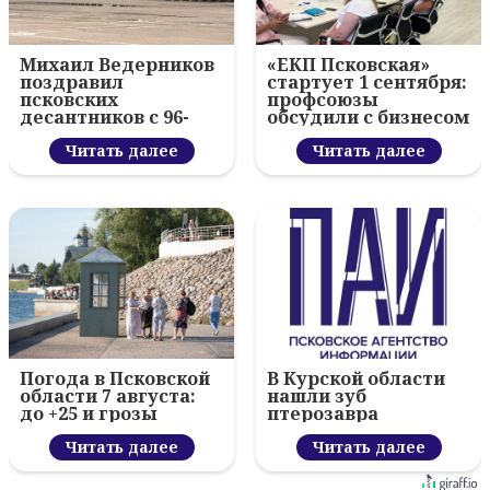
Михаил Ведерников
«ЕКП Псковская»
поздравил
стартует 1 сентября:
псковских
профсоюзы
десантников с 96-
обсудили с бизнесом
летием ВДВ и
новый цифровой
вручил награды
Читать далее
проект
Читать далее
Погода в Псковской
В Курской области
области 7 августа:
нашли зуб
до +25 и грозы
птерозавра
Читать далее
Читать далее