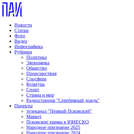
Новости
Статьи
Фото
Видео
Инфографика
Рубрики
Политика
Экономика
Общество
Происшествия
Соцсфера
Культура
Спорт
Страна и мир
Радиостанция "Серебряный дождь"
Проекты
телеканал "Первый Псковский"
Маркет
Псковские храмы в ЮНЕСКО
Народное признание 2025
Народное признание 2024