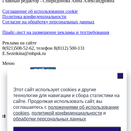
Главный редактор - Спиридонова Анна Александровна
Соглашение об использовании cookie
Политика конфиденциальности
Согласие на обработку персональных данных
Прайс-лист на размещение рекламы и техтребования
Реклама на сайте
8(921)508-52-62, телефон 8(8112) 500-131
E.Sezeikina@mhpsk.ru
Меню
Слушать радио «7 небо» онлайн
Этот сайт использует cookies и другие
технологии для навигации и сбора статистики на
сайте. Продолжая использовать сайт, вы
Подпишись на группы
соглашаетесь с
положениями об использовании
ПАИ в соцсетях!
cookies
,
политикой конфиденциальности
и
обработки персональных данных