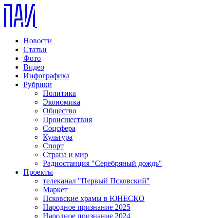
Новости
Статьи
Фото
Видео
Инфографика
Рубрики
Политика
Экономика
Общество
Происшествия
Соцсфера
Культура
Спорт
Страна и мир
Радиостанция "Серебряный дождь"
Проекты
телеканал "Первый Псковский"
Маркет
Псковские храмы в ЮНЕСКО
Народное признание 2025
Народное признание 2024