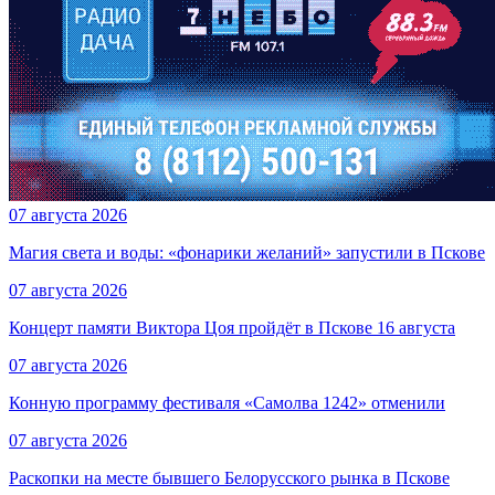
07 августа 2026
Магия света и воды: «фонарики желаний» запустили в Пскове
07 августа 2026
Концерт памяти Виктора Цоя пройдёт в Пскове 16 августа
07 августа 2026
Конную программу фестиваля «Самолва 1242» отменили
07 августа 2026
Раскопки на месте бывшего Белорусского рынка в Пскове