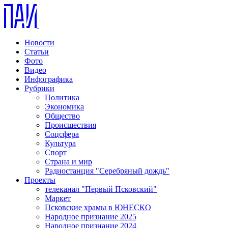
Новости
Статьи
Фото
Видео
Инфографика
Рубрики
Политика
Экономика
Общество
Происшествия
Соцсфера
Культура
Спорт
Страна и мир
Радиостанция "Серебряный дождь"
Проекты
телеканал "Первый Псковский"
Маркет
Псковские храмы в ЮНЕСКО
Народное признание 2025
Народное признание 2024