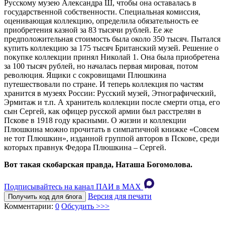
Русскому музею Александра Ш, чтобы она оставалась в
государственной собственности. Специальная комиссия,
оценивающая коллекцию, определила обязательность ее
приобретения казной за 83 тысячи рублей. Ее же
предположительная стоимость была около 350 тысяч. Пытался
купить коллекцию за 175 тысяч Британский музей. Решение о
покупке коллекции принял Николай 1. Она была приобретена
за 100 тысяч рублей, но началась первая мировая, потом
революция. Ящики с сокровищами Плюшкина
путешествовали по стране. И теперь коллекция по частям
хранится в музеях России: Русский музей, Этнографический,
Эрмитаж и т.п. А хранитель коллекции после смерти отца, его
сын Сергей, как офицер русской армии был расстрелян в
Пскове в 1918 году красными. О жизни и коллекции
Плюшкина можно прочитать в симпатичной книжке «Совсем
не тот Плюшкин», изданной группой авторов в Пскове, среди
которых правнук Федора Плюшкина – Сергей.
Вот такая скобарская правда, Наташа Богомолова.
Подписывайтесь на канал ПАИ в MAХ
Версия для печати
Получить код для блога
Комментарии:
0
Обсудить >>>