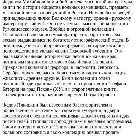
Федором Михайловичем и библиотека масонской литературы,
книги по истории общества вольных каменщиков, предметы
масонской ложи, запрещенной в России. Немало было вещей,
принадлежащих лично Великому магистру ордена - русскому
императору Павлу 1. Она не уступала масонской коллекции
Румянцевского музея. Вообще в огромной коллекции
Плюшкина было много «императорских раритетов». Был
весьма выдающимся по богатству этнографический отдел. В
нем прежде всего собирались предметы, которые касались
непосредственно уклада жизни Псковской губернии. Это
была материальная историческая летопись жизни края,
истинным патриотом которого был Федор Плюшкин.
Прекрасная коллекция фарфора, в частности, севрского.
Серебра, хрусталя, часов. Более тысячи картин - коллекция
живописи, древнее оружие. Был в коллекции отдел
рукописей, где хранилась «Повесть о прихожении Стефана
Батория на град Псков» (ХУ1 в); старопечатные книги,
коллекция патентов, начиная с времен Петра Первого.
Федор Плюшкин был известным благотворителем и
общественным деятелем в Псковской губернии, а двери
своего музея с редкими коллекциями держал открытыми для
посетителей. Отличался добродушием и веселым остроумием.
Своим пятерым детям и 13 внукам Плюшкин не оставил
большого состояния, а свою коллекцию обещал продать