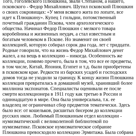
Того, гоголевского Плюшкина, звали Степаном, а нашего,
псковского - Федор Михайлович. Шутил псковский Плюшкин
о своих сокровищах: «У меня всякого жита по лопате, все
идет к Плюшкину». Купец 1 гильдии, потомственный
почетный гражданин Пскова, член археологического
общества. Начинал Федор Плюшкин с мелкого товара
коробейника и жизненных неудач, а стал известным и
богатым человеком в Пскове. Но знаменит он своей
коллекцией, которую собирал сорок два года, лет с тридцати.
Родные говорили, что на жизнь Федор Михайлович денег
жалел, а на вещь в коллекцию – никогда. Особенность же
коллекции, помимо прочего, была в том, что все ее предметы,
в том числе, Китай, Япония, Египет и т.д. были приобретены
в псковском крае. Редкости из барских усадеб и господских
домов тогда не уходили за границу. К концу жизни Плюшкина
коллекция превратилась в домашний музей, хранивший более
миллиона экспонатов. Специалисты оценивали ее после
смерти коллекционера в 1911 году как третью в России и
одиннадцатую в мире. Она была универсальна, т.к. ее
владелец не ограничивал сбор предметов тематически. Здесь
было все: от кошельков, расшитых бисером до коллекции
русских икон. Любимый Плюшкиным отдел коллекции -
нумизматический с великолепной библиотекой по
нумизматике. Псковское нумизматическое собрание
Плюшкина превосходило коллекцию Эрмитажа. Была собрана