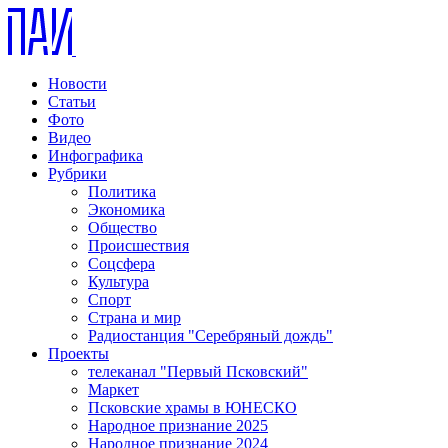
Новости
Статьи
Фото
Видео
Инфографика
Рубрики
Политика
Экономика
Общество
Происшествия
Соцсфера
Культура
Спорт
Страна и мир
Радиостанция "Серебряный дождь"
Проекты
телеканал "Первый Псковский"
Маркет
Псковские храмы в ЮНЕСКО
Народное признание 2025
Народное признание 2024