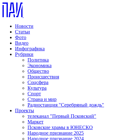
Новости
Статьи
Фото
Видео
Инфографика
Рубрики
Политика
Экономика
Общество
Происшествия
Соцсфера
Культура
Спорт
Страна и мир
Радиостанция "Серебряный дождь"
Проекты
телеканал "Первый Псковский"
Маркет
Псковские храмы в ЮНЕСКО
Народное признание 2025
Народное признание 2024