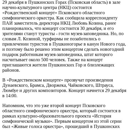
29 декабря в Пушкинских Горах (Псковская область) в зале
научно-культурного центра (НКЦ) состоится
«Рождественский концерт» Псковского областного
симфонического оркестра. Как сообщила корреспонденту
ПАИ заместитель директора НКЦ Любовь Козина, ранее
планировалось, что концерт состоится 30 декабря, и его
зрителями станут туристы - гости музея-заповедника. Но, по
словам Л. Козиной, турфирмы не позаботились о
привлечении туристов в Пушкиногорье в канун Нового года,
и поэтому было решено этим концертом сделать новогодний
подарок работникам музея-заповедника, штат которого
насчитывает около 500 человек. Также на концерт
приглашаются жители Пушкинских Гор и близлежащих
районов.
В «Рождественском концерте» прозвучат произведения
Дунаевского, Брамса, Дворжека, Чайковского, Штрауса,
Люмбуе и других композиторов. Концерт начнется 29 декабря
в 14:00.
Напомним, что это уже второй концерт Псковского
областного симфонического оркестра, который состоится в
рамках культурно-образовательного проекта «История
симфонической музыки». Первым концертом из этой серии
был «Живые голоса оркестра», прошедший в Пушкинских