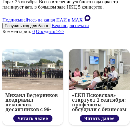
Горах 25 октября. Всего в течение учебного года оркестр
планирует дать в большом зале НКЦ 5 концертов.
Подписывайтесь на канал ПАИ в MAХ
Версия для печати
Получить код для блога
Комментарии:
0
Обсудить >>>
Михаил Ведерников
«ЕКП Псковская»
поздравил
стартует 1 сентября:
псковских
профсоюзы
десантников с 96-
обсудили с бизнесом
летием ВДВ и
новый цифровой
вручил награды
Читать далее
проект
Читать далее