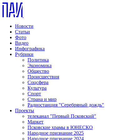
Новости
Статьи
Фото
Видео
Инфографика
Рубрики
Политика
Экономика
Общество
Происшествия
Соцсфера
Культура
Спорт
Страна и мир
Радиостанция "Серебряный дождь"
Проекты
телеканал "Первый Псковский"
Маркет
Псковские храмы в ЮНЕСКО
Народное признание 2025
Народное признание 2024