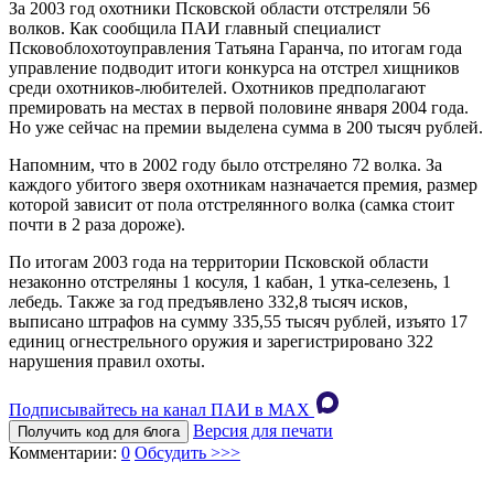
За 2003 год охотники Псковской области отстреляли 56
волков. Как сообщила ПАИ главный специалист
Псковоблохотоуправления Татьяна Гаранча, по итогам года
управление подводит итоги конкурса на отстрел хищников
среди охотников-любителей. Охотников предполагают
премировать на местах в первой половине января 2004 года.
Но уже сейчас на премии выделена сумма в 200 тысяч рублей.
Напомним, что в 2002 году было отстреляно 72 волка. За
каждого убитого зверя охотникам назначается премия, размер
которой зависит от пола отстрелянного волка (самка стоит
почти в 2 раза дороже).
По итогам 2003 года на территории Псковской области
незаконно отстреляны 1 косуля, 1 кабан, 1 утка-селезень, 1
лебедь. Также за год предъявлено 332,8 тысяч исков,
выписано штрафов на сумму 335,55 тысяч рублей, изъято 17
единиц огнестрельного оружия и зарегистрировано 322
нарушения правил охоты.
Подписывайтесь на канал ПАИ в MAХ
Версия для печати
Получить код для блога
Комментарии:
0
Обсудить >>>