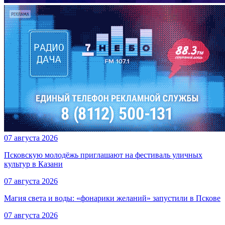
07 августа 2026
Псковскую молодёжь приглашают на фестиваль уличных
культур в Казани
07 августа 2026
Магия света и воды: «фонарики желаний» запустили в Пскове
07 августа 2026