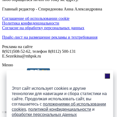
Главный редактор - Спиридонова Анна Александровна
Соглашение об использовании cookie
Политика конфиденциальности
Согласие на обработку персональных данных
Прайс-лист на размещение рекламы и техтребования
Реклама на сайте
8(921)508-52-62, телефон 8(8112) 500-131
E.Sezeikina@mhpsk.ru
Меню
Слушать радио «7 небо» онлайн
Этот сайт использует cookies и другие
технологии для навигации и сбора статистики на
сайте. Продолжая использовать сайт, вы
Подпишись на группы
соглашаетесь с
положениями об использовании
ПАИ в соцсетях!
cookies
,
политикой конфиденциальности
и
обработки персональных данных