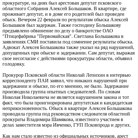
прокуратуре, на днях был арестован депутат псковского
областного Собрания Алексей Большаков. В квартире, где
проживает депутат, и в доме его родителей был проведен
обыск. Вечером 22 февраля по результатам обыска Алексей
Большаков был задержан. Также господину Большакову
предъявлено обвинение по делу о банкротстве ОАО
"Птицефабрика "Первомайская". Светлана Большакова в
заявлениях СМИ поставила под сомнение результаты обыска.
Адвокат Алексея Большакова также указал на ряд нарушений,
допущенных при обыске и задержании. Сам депутат, выражая
свое несогласие с действиями прокуратуры области, объявил
голодовку.
Прокурор Псковской области Николай Лепихин в интервью
корреспонденту ПАИ заявил, что никаких нарушений при
задержании и обыске, по его мнению, не было. Задержание
производила группа опытных следователей. По словам
Николая Николаевича не является нарушением закона и тот
факт, что была проигнорирована депутатская и кандидатская
неприкосновенность. Обыск в квартире Алексея Большакова
проводила группа под руководством следователя областной
прокураты Владимира Шамякова, известного участием в
делах заместителя мэра Ивченко, ГУП Псковпрода и других.
Как нам стало известно из официальных источников, арест