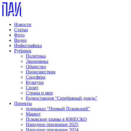
Новости
Статьи
Фото
Видео
Инфографика
Рубрики
Политика
Экономика
Общество
Происшествия
Соцсфера
Культура
Спорт
Страна и мир
Радиостанция "Серебряный дождь"
Проекты
телеканал "Первый Псковский"
Маркет
Псковские храмы в ЮНЕСКО
Народное признание 2025
Народное признание 2024