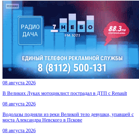
08 августа 2026
В Великих Луках мотоциклист пострадал в ДТП с Renault
08 августа 2026
Водолазы подняли из реки Великой тело девушки, упавшей с
моста Александра Невского в Пскове
08 августа 2026