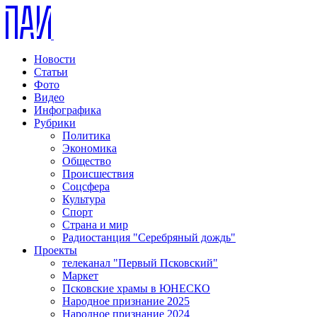
Новости
Статьи
Фото
Видео
Инфографика
Рубрики
Политика
Экономика
Общество
Происшествия
Соцсфера
Культура
Спорт
Страна и мир
Радиостанция "Серебряный дождь"
Проекты
телеканал "Первый Псковский"
Маркет
Псковские храмы в ЮНЕСКО
Народное признание 2025
Народное признание 2024