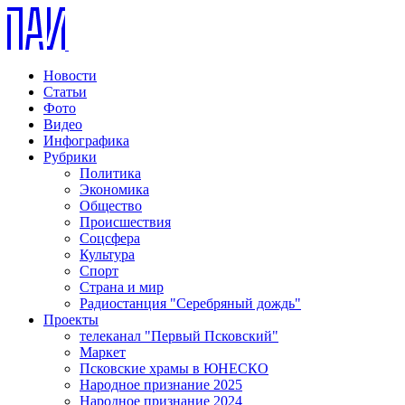
Новости
Статьи
Фото
Видео
Инфографика
Рубрики
Политика
Экономика
Общество
Происшествия
Соцсфера
Культура
Спорт
Страна и мир
Радиостанция "Серебряный дождь"
Проекты
телеканал "Первый Псковский"
Маркет
Псковские храмы в ЮНЕСКО
Народное признание 2025
Народное признание 2024