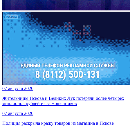
07 августа 2026
Жительницы Пскова и Великих Лук потеряли более четырёх
миллионов рублей из-за мошенников
07 августа 2026
Полиция раскрыла кражу товаров из магазина в Пскове