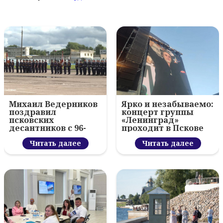
Михаил Ведерников
Ярко и незабываемо:
поздравил
концерт группы
псковских
«Ленинград»
десантников с 96-
проходит в Пскове
летием ВДВ и
вручил награды
Читать далее
Читать далее