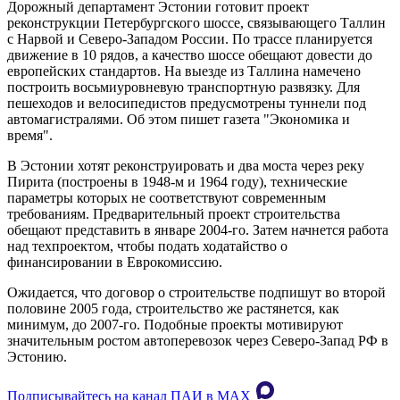
Дорожный департамент Эстонии готовит проект
реконструкции Петербургского шоссе, связывающего Таллин
с Нарвой и Северо-Западом России. По трассе планируется
движение в 10 рядов, а качество шоссе обещают довести до
европейских стандартов. На выезде из Таллина намечено
построить восьмиуровневую транспортную развязку. Для
пешеходов и велосипедистов предусмотрены туннели под
автомагистралями. Об этом пишет газета "Экономика и
время".
В Эстонии хотят реконструировать и два моста через реку
Пирита (построены в 1948-м и 1964 году), технические
параметры которых не соответствуют современным
требованиям. Предварительный проект строительства
обещают представить в январе 2004-го. Затем начнется работа
над техпроектом, чтобы подать ходатайство о
финансировании в Еврокомиссию.
Ожидается, что договор о строительстве подпишут во второй
половине 2005 года, строительство же растянется, как
минимум, до 2007-го. Подобные проекты мотивируют
значительным ростом автоперевозок через Северо-Запад РФ в
Эстонию.
Подписывайтесь на канал ПАИ в MAХ