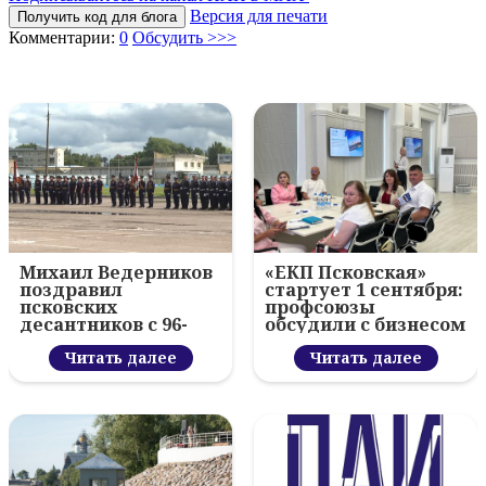
Версия для печати
Получить код для блога
Комментарии:
0
Обсудить >>>
Михаил Ведерников
«ЕКП Псковская»
поздравил
стартует 1 сентября:
псковских
профсоюзы
десантников с 96-
обсудили с бизнесом
летием ВДВ и
новый цифровой
вручил награды
Читать далее
проект
Читать далее