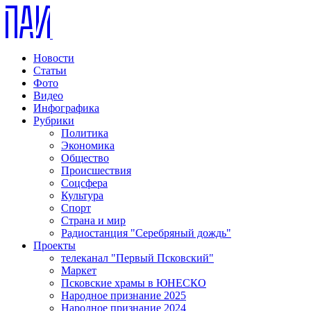
Новости
Статьи
Фото
Видео
Инфографика
Рубрики
Политика
Экономика
Общество
Происшествия
Соцсфера
Культура
Спорт
Страна и мир
Радиостанция "Серебряный дождь"
Проекты
телеканал "Первый Псковский"
Маркет
Псковские храмы в ЮНЕСКО
Народное признание 2025
Народное признание 2024