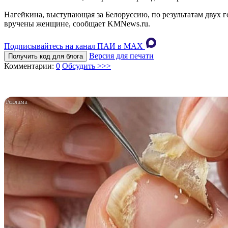
Нагейкина, выступающая за Белоруссию, по результатам двух 
вручены женщине, сообщает KMNews.ru.
Подписывайтесь на канал ПАИ в MAХ
Версия для печати
Получить код для блога
Комментарии:
0
Обсудить >>>