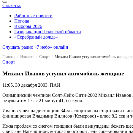
Сюжеты:
Районные новости
Погода
Выборы-2026
Газификация Псковской области
«Серебряный дождь»
Слушать радио «7 небо» онлайн
Главная
Новости
Спорт
Михаил Иванов уступил автомобиль женщине
Спорт
Михаил Иванов уступил автомобиль женщине
11:05, 30 декабря 2003, ПАИ
Олимпийский чемпион Солт-Лейк-Сити-2002 Михаил Иванов 29 
результатом 1 час 21 минут 41,5 секунд.
Иванов ушел на дистанцию 34-м - спортсмены стартовали с ин
финишировал Владимир Вилисов (Кемерово) - плюс 8,2 сек и т
Из-за проблем со снегом гонщики были вынуждены бежать шест
Светлане Нагейкиной, которая во второй день соревнований на