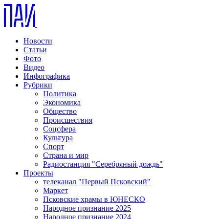
Новости
Статьи
Фото
Видео
Инфографика
Рубрики
Политика
Экономика
Общество
Происшествия
Соцсфера
Культура
Спорт
Страна и мир
Радиостанция "Серебряный дождь"
Проекты
телеканал "Первый Псковский"
Маркет
Псковские храмы в ЮНЕСКО
Народное признание 2025
Народное признание 2024