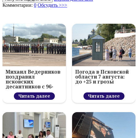
Комментарии:
0
Обсудить >>>
Михаил Ведерников
Погода в Псковской
поздравил
области 7 августа:
псковских
до +25 и грозы
десантников с 96-
летием ВДВ и
вручил награды
Читать далее
Читать далее