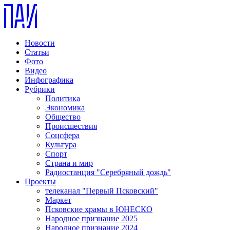
Новости
Статьи
Фото
Видео
Инфографика
Рубрики
Политика
Экономика
Общество
Происшествия
Соцсфера
Культура
Спорт
Страна и мир
Радиостанция "Серебряный дождь"
Проекты
телеканал "Первый Псковский"
Маркет
Псковские храмы в ЮНЕСКО
Народное признание 2025
Народное признание 2024