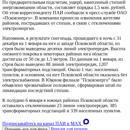
По предварительным подсчетам, ущерб, нанесенный стихией
энергокомпании области, составляет порядка 1,5 млн. рублей.
Об этом корреспонденту ПАИ сообщили в пресс-службе ОАО
«Псковэнерго». В компании принесли извинения жителям
районов, пострадавших от стихии, в связи с отключениями
электроэнергии.
Напомним, в результате снегопада, прошедшего в ночь с 31
декабря на 1 января на юге и западе Псковской области, из
строя были выведены десятки линий электропередач. Высота
снежного покрова в некоторых районах юга области
достигала от 50 см до 1,5 метров. По данным на 1 января, из
строя было выведено 88 линий электропередач, 1207
трансформаторных подстанций. Около 1 тыс. населенных
пунктов, в основном, на юге Псковской области оказались без
электроснабжения. В Южном филиале "Псковэнерго" было
объявлено чрезвычайное положение, сформирован штаб по
ликвидации последствий стихии.
К полудню 6 января в южных районах Псковской области
оставались отключенными 23 линии электропередач, 385
трансформаторных подстанций и 339 населенных пунктов.
Подписывайтесь на канал ПАИ в MAХ
Версия для печати
Получить код для блога