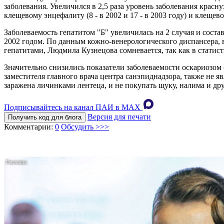
заболевания. Увеличился в 2,5 раза уровень заболевания красну
клещевому энцефалиту (8 - в 2002 и 17 - в 2003 году) и клещев
Заболеваемость гепатитом "Б" увеличилась на 2 случая и сост
2002 годом. По данным кожно-венерологического диспансера, в 
гепатитами, Людмила Кузнецова сомневается, так как в стати
Значительно снизились показатели заболеваемости оскариозом (1
заместителя главного врача центра санэпиднадзора, также не 
заражена личинками лентеца, и не покупать щуку, налима и дру
Подписывайтесь на канал ПАИ в MAХ
Версия для печати
Получить код для блога
Комментарии:
0
Обсудить >>>