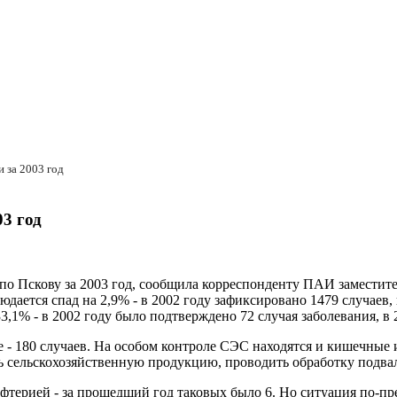
 за 2003 год
03 год
 по Пскову за 2003 год, сообщила корреспонденту ПАИ замести
ется спад на 2,9% - в 2002 году зафиксировано 1479 случаев, в
,1% - в 2002 году было подтверждено 72 случая заболевания, в 2
 - 180 случаев. На особом контроле СЭС находятся и кишечные и
ть сельскохозяйственную продукцию, проводить обработку подва
фтерией - за прошедший год таковых было 6. Но ситуация по-пре