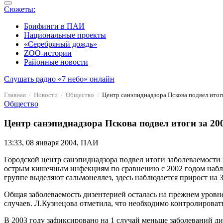
Сюжеты:
Брифинги в ПАИ
Национальные проекты
«Серебряный дождь»
ZOO-истории
Районные новости
Слушать радио «7 небо» онлайн
Главная
Новости
Общество
Центр санэпиднадзора Пскова подвел итоги
Общество
Центр санэпиднадзора Пскова подвел итоги за 20
13:33, 08 января 2004, ПАИ
Городской центр санэпиднадзора подвел итоги заболеваемости
острым кишечным инфекциям по сравнению с 2002 годом наблюда
группе выделяют сальмонеллез, здесь наблюдается прирост на 33
Общая заболеваемость дизентерией осталась на прежнем уровне
случаев. Л.Кузнецова отметила, что необходимо контролирова
В 2003 году зафиксировано на 1 случай меньше заболеваний ди