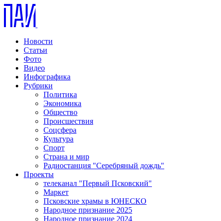
Новости
Статьи
Фото
Видео
Инфографика
Рубрики
Политика
Экономика
Общество
Происшествия
Соцсфера
Культура
Спорт
Страна и мир
Радиостанция "Серебряный дождь"
Проекты
телеканал "Первый Псковский"
Маркет
Псковские храмы в ЮНЕСКО
Народное признание 2025
Народное признание 2024