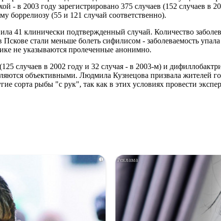
хой - в 2003 году зарегистрировано 375 случаев (152 случаев в 2
ому боррелиозу (55 и 121 случай соответственно).
авила 41 клинически подтвержденный случай. Количество заболе
Пскове стали меньше болеть сифилисом - заболеваемость упала в 
стике не указываются пролеченные анонимно.
25 случаев в 2002 году и 32 случая - в 2003-м) и дифиллобактри
являются объективными. Людмила Кузнецова призвала жителей го
гие сорта рыбы "с рук", так как в этих условиях провести эксп
i