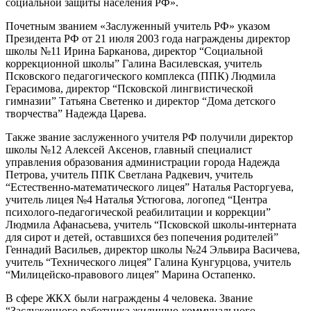
социальной защиты населения РФ».
Почетным званием «Заслуженный учитель РФ» указом
Президента РФ от 21 июля 2003 года награждены директор
школы №11 Ирина Барканова, директор “Социальной
коррекционной школы” Галина Василевская, учитель
Псковского педагогического комплекса (ППК) Людмила
Герасимова, директор “Псковской лингвистической
гимназии” Татьяна Светенко и директор “Дома детского
творчества” Надежда Царева.
Также звание заслуженного учителя РФ получили директор
школы №12 Алексей Аксенов, главный специалист
управления образования администрации города Надежда
Петрова, учитель ППК Светлана Радкевич, учитель
“Естественно-математического лицея” Наталья Расторгуева,
учитель лицея №4 Наталья Устюгова, логопед “Центра
психолого-педагогической реабилитации и коррекции”
Людмила Афанасьева, учитель “Псковской школы-интерната
для сирот и детей, оставшихся без попечения родителей”
Геннадий Васильев, директор школы №24 Эльвира Васичева,
учитель “Технического лицея” Галина Кунгурцова, учитель
“Милицейско-правового лицея” Марина Остапенко.
В сфере ЖКХ были награждены 4 человека. Звание
“Заслуженного работника жилищно-коммунального