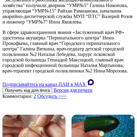
хозяйства” получили дворник “УМР№5” Галина Никонова,
управляющая “УМР№15” Райхан Рамазанова, начальник
аварийно-диспетчерской службы МУП “ПТС” Валерий Розов
и инженер “УМР№7” Инна Яковлева.
В сфере здравоохранения звания «Заслуженный врач РФ»
удостоены акушерка “Перинатального центра” Нина
Прокофьева, главный врач “Городского перинатального
центра” Галина Вяткина, врач-педиатр детской городской
полклиники №2 Наталья Лебедева, хирург псковской
городской больницы Геннадий Максоцкий, главный врач
городской инфекционной больницы Наталья Мартынова,
врач-терапевт городской поликлиники №2 Нина Морозова.
Подписывайтесь на канал ПАИ в MAХ
Версия для печати
Получить код для блога
Комментарии:
2
Обсудить >>>
i
i