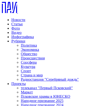
Новости
Статьи
Фото
Видео
Инфографика
Рубрики
Политика
Экономика
Общество
Происшествия
Соцсфера
Культура
Спорт
Страна и мир
Радиостанция "Серебряный дождь"
Проекты
телеканал "Первый Псковский"
Маркет
Псковские храмы в ЮНЕСКО
Народное признание 2025
Народное признание 2024