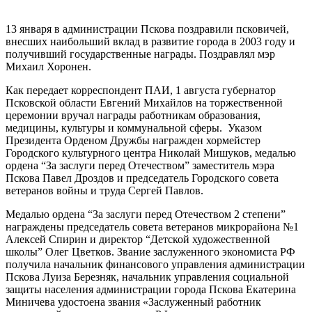
13 января в администрации Пскова поздравили псковичей,
внесших наибольший вклад в развитие города в 2003 году и
получивший государственные награды. Поздравлял мэр
Михаил Хоронен.
Как передает корреспондент ПАИ, 1 августа губернатор
Псковской области Евгений Михайлов на торжественной
церемонии вручал награды работникам образования,
медицины, культуры и коммунальной сферы. Указом
Президента Орденом Дружбы награжден хормейстер
Городского культурного центра Николай Мишуков, медалью
ордена “За заслуги перед Отечеством” заместитель мэра
Пскова Павел Дроздов и председатель Городского совета
ветеранов войны и труда Сергей Павлов.
Медалью ордена “За заслуги перед Отечеством 2 степени”
награждены председатель совета ветеранов микрорайона №1
Алексей Спирин и директор “Детской художественной
школы” Олег Цветков. Звание заслуженного экономиста РФ
получила начальник финансового управления администрации
Пскова Луиза Березняк, начальник управления социальной
защиты населения администрации города Пскова Екатерина
Миничева удостоена звания «Заслуженный работник