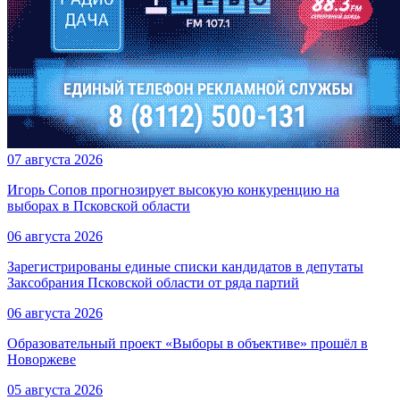
07 августа 2026
Игорь Сопов прогнозирует высокую конкуренцию на
выборах в Псковской области
06 августа 2026
Зарегистрированы единые списки кандидатов в депутаты
Заксобрания Псковской области от ряда партий
06 августа 2026
Образовательный проект «Выборы в объективе» прошёл в
Новоржеве
05 августа 2026