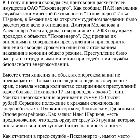
К 1 году лишения свободы суд приговорил расхитителей
имущества ОАО "Псковэнерго". Как сообщил ПАИ начальник
службы экономической безопасности "Псковэнерго" Илья
Шариков, в Бежаницах на открытом судебном заседании было
рассмотрено дело в отношении Дмитрия Молчанова и
Александра Александрова, совершивших в 2003 году кражу
проводов с объектов "Псковэнерго". Суд признал их
виновными в совершении преступления и приговорил к
лишению свободы сроком на один год с отбыванием
наказания в колонии общего режима. Преступление было
раскрыто сотрудниками милиции при содействии службы
безопасности энергокомпании.
Вместе с тем хищения на объектах энергокомпании не
прекращаются. Только за последнюю неделю совершено 7
краж, с начала месяца количество совершенных преступлений
вдвое больше. Похищено 17 км проводов - около 2 тонн.
Убытки энергокомпания оценивает в сумму 150 тысяч
рублей.Серьезное положение с кражами сложилось на
энергообъектах в Пушкиногорском, Локнянском, Гдовском и
Опочецком районах. Как заявил Илья Шариков, «есть
предположение, что здесь орудуют сразу 2-3 группы, которые
поставили свой преступный бизнес на широкую ногу».
Как отметили в пресс-службе «Псковэнерго», имеют место