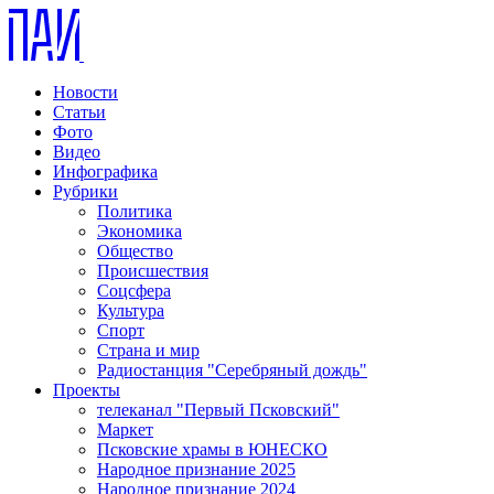
Новости
Статьи
Фото
Видео
Инфографика
Рубрики
Политика
Экономика
Общество
Происшествия
Соцсфера
Культура
Спорт
Страна и мир
Радиостанция "Серебряный дождь"
Проекты
телеканал "Первый Псковский"
Маркет
Псковские храмы в ЮНЕСКО
Народное признание 2025
Народное признание 2024