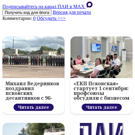
Подписывайтесь на канал ПАИ в MAХ
Версия для печати
Получить код для блога
Комментарии:
0
Обсудить >>>
Михаил Ведерников
«ЕКП Псковская»
поздравил
стартует 1 сентября:
псковских
профсоюзы
десантников с 96-
обсудили с бизнесом
летием ВДВ и
новый цифровой
вручил награды
Читать далее
проект
Читать далее