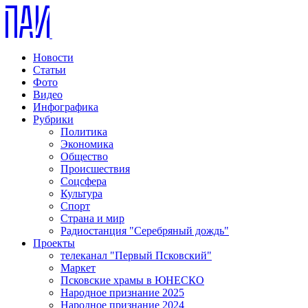
Новости
Статьи
Фото
Видео
Инфографика
Рубрики
Политика
Экономика
Общество
Происшествия
Соцсфера
Культура
Спорт
Страна и мир
Радиостанция "Серебряный дождь"
Проекты
телеканал "Первый Псковский"
Маркет
Псковские храмы в ЮНЕСКО
Народное признание 2025
Народное признание 2024