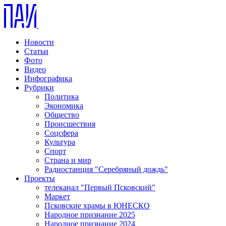
Новости
Статьи
Фото
Видео
Инфографика
Рубрики
Политика
Экономика
Общество
Происшествия
Соцсфера
Культура
Спорт
Страна и мир
Радиостанция "Серебряный дождь"
Проекты
телеканал "Первый Псковский"
Маркет
Псковские храмы в ЮНЕСКО
Народное признание 2025
Народное признание 2024