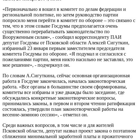
«Первоначально я вошел в комитет по делам федерации и
региональной политике, но затем руководство партии
попросило меня перейти в комитет по обороне – это связано с
тем, что в этом созыве Госдумы предполагается очень
существенно перерабатывать законодательство по
Вооруженным силам», - сообщил корреспонденту ПАИ
депутат Госдумы от Псковской области Алексей Сигуткин,
избранный 23 января первым заместителем председателя
комитета Госдумы по обороне. «Я подумал и согласился с
пожеланиями партии, меня никто насильно не заставлял, это
мое решение», - подчеркнул он.
По словам А.Сигуткина, сейчас основная организационная
работа в Госдуме закончилась, началась законотворческая
работа. «Все органы в большинстве своем сформированы,
комитеты все избраны и уже дважды было заседание, где
обсуждались конкретные законотворческие вопросы,
принимались законы, в первом и втором чтении ратификация
состоялась, утвердили план законотворческой работы на
весенне-зимнюю сессию», - отметил он.
Среди важных вопросов, в том числе и для жителей
Псковской области, депутат назвал проект закона о поэтапном
сближении минимальной заработной платы и прожиточного