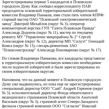
Зарегистрированы первые 5 кандидатов в Псковскую
городскую Думу. Как сообщил корреспонденту ПАИ
председатель псковской территориальной избирательной
комиссии Владимир Панькив, ими стали пять членов КПРФ:
старший мастер ОАО "Псковский электромеханический
завод" Дмитрий Михайлов (округ № 3), оператор
компьютерной верстки ГУП "Газета Псковская Правда"
Александр Додонов (округ № 11), мастер по текущему
ремонту МУ "Управление микрорайона № 2" Сергей
Александров (округ № 12), директор МП "Силуэт" Геннадий
Комса (округ № 13), слесарь-ремонтник ЗАО
"Псковэлектросвар" Александр Пономаренко (округ № 17).
По словам Владимира Панькива, все кандидаты представили
в территориальную избирательную комиссию необходимое
число подписей избирателей и были зарегистрированы по
своим избирательным округам.
Напомним, что на данный момент в Псковскую городскую
Думу уже выдвинулись, но пока еще не зарегистрированы:
генеральный директор ООО "Сааб" Андрей Горюнов (округ
№ 3), исполнительный директор Фонда обязательного
медицинского страхования Псковской области Анатолий
Васильев (округ № 3), страховой агент Северо-Западного
филиала страховой компании ООО "Согласие" Николай