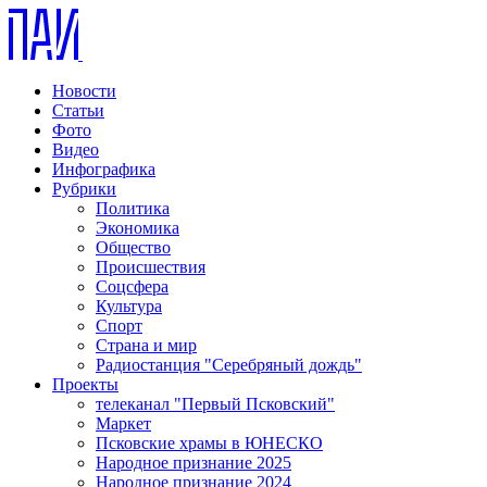
Новости
Статьи
Фото
Видео
Инфографика
Рубрики
Политика
Экономика
Общество
Происшествия
Соцсфера
Культура
Спорт
Страна и мир
Радиостанция "Серебряный дождь"
Проекты
телеканал "Первый Псковский"
Маркет
Псковские храмы в ЮНЕСКО
Народное признание 2025
Народное признание 2024