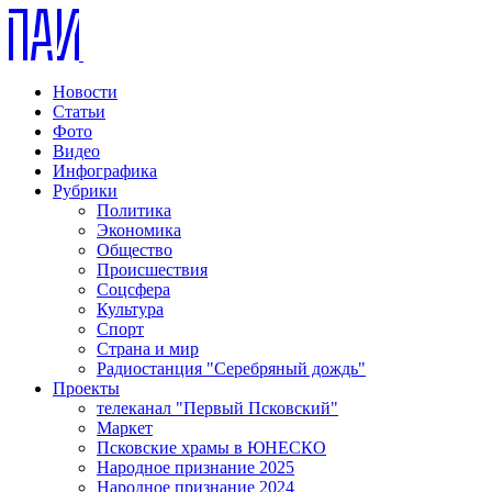
Новости
Статьи
Фото
Видео
Инфографика
Рубрики
Политика
Экономика
Общество
Происшествия
Соцсфера
Культура
Спорт
Страна и мир
Радиостанция "Серебряный дождь"
Проекты
телеканал "Первый Псковский"
Маркет
Псковские храмы в ЮНЕСКО
Народное признание 2025
Народное признание 2024