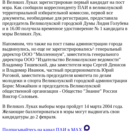
В Великих Луках зарегистрирован первый кандидат на пост
мэра. Как сообщили корреспонденту ПАИ в великолукской
территориальной избирательной комиссии, первой все
документы, необходимые для регистрации, предоставила
председатель Великолукской городской Думы Лидия Голубева
и в 16.00 получила временное удостоверение № 1 кандидата в
мэры Великих Лук.
Напомним, что также на пост главы администрации города
выдвинулись, но еще не зарегистрировались^ генеральный
директор ООО "Милленниум", заместитель генерального
директора ООО "Издательство Великолукские ведомости"
Владимир Тишевский, два заместителя мэра Сергей Денисов
и Владимир Иванюк, частный предприниматель Юрий
Роговой, заместитель председателя комитета по делам
молодежи и спорта Великолукской городской администрации
Борис Можайкин и председатель Великолукской
общественной организации - Общество "Знание" России
Виктор Соловьев.
В Великих Луках выборы мэра пройдут 14 марта 2004 года.
Желающие баллотироваться в мэры могут выдвигать свои
кандидатуры до 2 февраля.
Подписывайтесь на канал ПАИ в MAХ