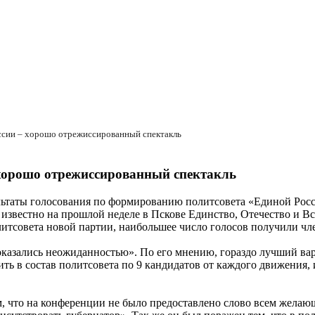
сии – хорошо отрежиссированный спектакль
хорошо отрежиссированный спектакль
ьтаты голосования по формированию политсовета «Единой Рос
к известно на прошлой неделе в Пскове Единство, Отечество и 
олитсовета новой партии, наибольшее число голосов получили чл
«оказались неожиданностью». По его мнению, гораздо лучший ва
ь в состав политсовета по 9 кандидатов от каждого движения,
, что на конференции не было предоставлено слово всем желающ