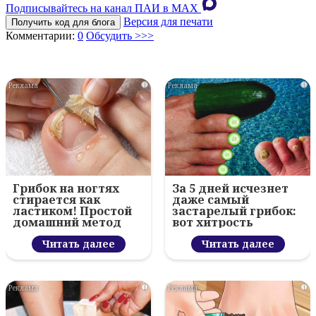
Подписывайтесь на канал ПАИ в MAХ
Версия для печати
Получить код для блога
Комментарии:
0
Обсудить >>>
i
i
Грибок на ногтях
За 5 дней исчезнет
стирается как
даже самый
ластиком! Простой
застарелый грибок:
домашний метод
вот хитрость
Читать далее
Читать далее
i
i