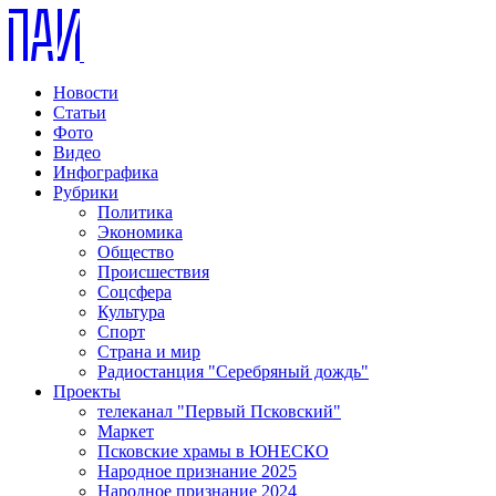
Новости
Статьи
Фото
Видео
Инфографика
Рубрики
Политика
Экономика
Общество
Происшествия
Соцсфера
Культура
Спорт
Страна и мир
Радиостанция "Серебряный дождь"
Проекты
телеканал "Первый Псковский"
Маркет
Псковские храмы в ЮНЕСКО
Народное признание 2025
Народное признание 2024