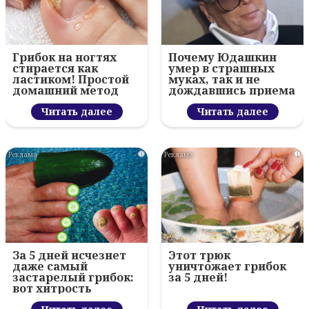
Грибок на ногтях
Почему Юдашкин
стирается как
умер в страшных
ластиком! Простой
муках, так и не
домашний метод
дождавшись приема
у онколога
Читать далее
Читать далее
i
i
За 5 дней исчезнет
Этот трюк
даже самый
уничтожает грибок
застарелый грибок:
за 5 дней!
вот хитрость