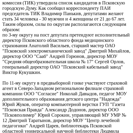
комиссия (ТИК) утвердила список кандидатов в Псковскую
городскую Думу. Как сообщил корреспонденту ПАИ
председатель ТИК Владимир Панькив, депутатами желают
стать 34 человека - 30 мужчин и 4 женщины от 21 до 67 лет.
Таким образом, силы по округам располагаются следующим
образом:
по 3-му округу на пост депутата претендуют исполнительный
директор Псковского областного фонда медицинского
страхования Анатолий Васильев, старший мастер ОАО
"Псковский электромеханический завод" Дмитрий Михайлов,
директор ООО "Сааб" Андрей Горюнов, директор МОУ
"Средняя общеобразовательная школа № 17" Сергей Орлов,
генеральный директор ОАО "Псковский кабельный завод"
Виктор Кукушкин.
По 11-му округу в предвыборной гонке участвуют страховой
агент в Северо-Западном региональном филиале страховой
компании ООО "Согласие" Николай Давыдов, педагог МОУ
дополнительного образования детского центра "Надежда"
Юрий Жуков, оператор компьютерной верстки ГУП "Газета
"Псковская Правда" Александр Додонов, директор ООО
"Псковполимер" Юрий Сорокин, управляющий МУ УМР №
12 Дмитрий Таратынов, директор МОУ "Центр лечебной
педагогики" Андрей Царев, библиотекарь Псковской
областной универсальной научной библиотеки Людмила