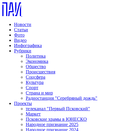
Новости
Статьи
Фото
Видео
Инфографика
Рубрики
Политика
Экономика
Общество
Происшествия
Соцсфера
Культура
Спорт
Страна и мир
Радиостанция "Серебряный дождь"
Проекты
телеканал "Первый Псковский"
Маркет
Псковские храмы в ЮНЕСКО
Народное признание 2025
Народное признание 2024