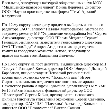
Васильева, заведующая кафедрой общественных наук МОУ
"Милицейско-правовой лицей" Ирина Деричева, директор
ООО "Научно-производственная фирма "Тим" Аркадий
Калужский.
По 12-му округу электорату придется выбирать из главного
редактора ЗАО "Телеком" Наталья Митрофанова, мастера по
текущему ремонту МУ "Управление микрорайона №2" Сергея
Александрова, директора ООО "Парма Медикал Сервис"
Геннадия Землянкина, заместителя генерального директора
ОАО "ПсковЛада" Андрея Асадчего и зампредседателя
комитета городского хозяйства Пскова, заведующего
правовым комитетом Владислава Левченко.
По 13-му округу на пост депутата выдвинулись директор МП
"Силуэт" Геннадий Комса, директор ООО "Эверест" Дмитрий
Барабанов, вице-президент Псковской региональной
ассоциации охранных служб "Троицкий щит" Игорь
Сиротин, начальник отделения военного комиссариата
Псковского района Андрей Сукманов, управляющая МУ УМР
№ 15 Райхан Рамазанова, финансовый директор ООО
"Пластпром" Сергей Бабин, преподаватель псковского
филиала Института управления экономики Сергей Савченко,
замдиректора ОАО "ПЗР "Плескава" Александр Копылов и
директор ООО "Псковметалл" Виктор Салкин.