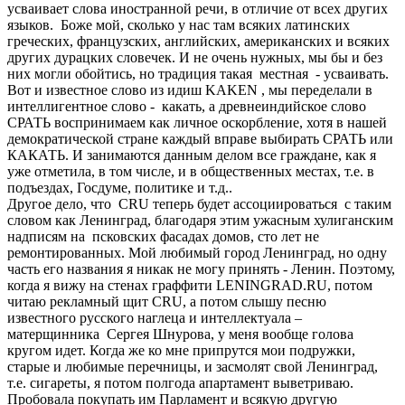
усваивает слова иностранной речи, в отличие от всех других
языков. Боже мой, сколько у нас там всяких латинских
греческих, французских, английских, американских и всяких
других дурацких словечек. И не очень нужных, мы бы и без
них могли обойтись, но традиция такая местная - усваивать.
Вот и известное слово из идиш KAKEN , мы переделали в
интеллигентное слово - какать, а древнеиндийское слово
СРАТЬ воспринимаем как личное оскорбление, хотя в нашей
демократической стране каждый вправе выбирать СРАТЬ или
КАКАТЬ. И занимаются данным делом все граждане, как я
уже отметила, в том числе, и в общественных местах, т.е. в
подъездах, Госдуме, политике и т.д..
Другое дело, что CRU теперь будет ассоциироваться с таким
словом как Ленинград, благодаря этим ужасным хулиганским
надписям на псковских фасадах домов, сто лет не
ремонтированных. Мой любимый город Ленинград, но одну
часть его названия я никак не могу принять - Ленин. Поэтому,
когда я вижу на стенах граффити LENINGRAD.RU, потом
читаю рекламный щит CRU, а потом слышу песню
известного русского наглеца и интеллектуала –
матерщинника Сергея Шнурова, у меня вообще голова
кругом идет. Когда же ко мне припрутся мои подружки,
старые и любимые перечницы, и засмолят свой Ленинград,
т.е. сигареты, я потом полгода апартамент выветриваю.
Пробовала покупать им Парламент и всякую другую