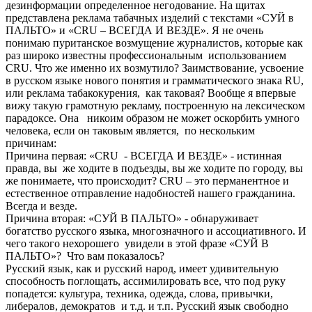
дезинформации определенное негодование. На щитах
представлена реклама табачных изделий с текстами «СУЙ в
ПАЛЬТО» и «CRU – ВСЕГДА И ВЕЗДЕ». Я не очень
понимаю пуританское возмущение журналистов, которые как
раз широко известны профессиональным использованием
CRU. Что же именно их возмутило? Заимствование, усвоение
в русском языке нового понятия и грамматического знака RU,
или реклама табакокурения, как таковая? Вообще я впервые
вижу такую грамотную рекламу, построенную на лексическом
парадоксе. Она никоим образом не может оскорбить умного
человека, если он таковым является, по нескольким
причинам:
Причина первая: «CRU - ВСЕГДА И ВЕЗДЕ» - истинная
правда, вы же ходите в подъезды, вы же ходите по городу, вы
же понимаете, что происходит? СRU – это перманентное и
естественное отправление надобностей нашего гражданина.
Всегда и везде.
Причина вторая: «СУЙ В ПАЛЬТО» - обнаруживает
богатство русского языка, многозначного и ассоциативного. И
чего такого нехорошего увидели в этой фразе «СУЙ В
ПАЛЬТО»? Что вам показалось?
Русский язык, как и русский народ, имеет удивительную
способность поглощать, ассимилировать все, что под руку
попадется: культура, техника, одежда, слова, привычки,
либералов, демократов и т.д. и т.п. Русский язык свободно