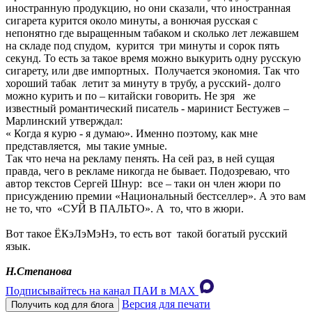
иностранную продукцию, но они сказали, что иностранная
сигарета курится около минуты, а вонючая русская с
непонятно где выращенным табаком и сколько лет лежавшем
на складе под спудом, курится три минуты и сорок пять
секунд. То есть за такое время можно выкурить одну русскую
сигарету, или две импортных. Получается экономия. Так что
хороший табак летит за минуту в трубу, а русский- долго
можно курить и по – китайски говорить. Не зря же
известный романтический писатель - маринист Бестужев –
Марлинский утверждал:
« Когда я курю - я думаю». Именно поэтому, как мне
представляется, мы такие умные.
Так что неча на рекламу пенять. На сей раз, в ней сущая
правда, чего в рекламе никогда не бывает. Подозреваю, что
автор текстов Сергей Шнур: все – таки он член жюри по
присуждению премии «Национальный бестселлер». А это вам
не то, что «СУЙ В ПАЛЬТО». А то, что в жюри.
Вот такое ЁКэЛэМэНэ, то есть вот такой богатый русский
язык.
Н.Степанова
Подписывайтесь на канал ПАИ в MAХ
Версия для печати
Получить код для блога