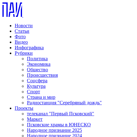
Новости
Статьи
Фото
Видео
Инфографика
Рубрики
Политика
Экономика
Общество
Происшествия
Соцсфера
Культура
Спорт
Страна и мир
Радиостанция "Серебряный дождь"
Проекты
телеканал "Первый Псковский"
Маркет
Псковские храмы в ЮНЕСКО
Народное признание 2025
Народное признание 2024