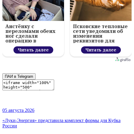
Аистёнку с
Псковские тепловые
переломами обеих
сети уведомили об
ног сделали
изменении
операцию в
реквизитов для
гдовском центре
оплаты
Читать далее
Читать далее
ПАИ в Telegram
05 августа 2026
«Луки-Энергия» представила комплект формы для Кубка
России