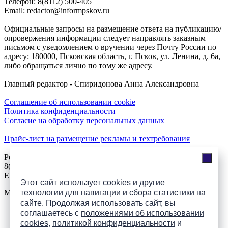
Телефон: 8(8112) 500-405
Email: redactor@informpskov.ru
Официальные запросы на размещение ответа на публикацию/
опровержения информации следует направлять заказным
письмом с уведомлением о вручении через Почту России по
адресу: 180000, Псковская область, г. Псков, ул. Ленина, д. 6а,
либо обращаться лично по тому же адресу.
Главный редактор - Спиридонова Анна Александровна
Соглашение об использовании cookie
Политика конфиденциальности
Согласие на обработку персональных данных
Прайс-лист на размещение рекламы и техтребования
Реклама на сайте
8(921)508-52-62, телефон 8(8112) 500-131
E.Sezeikina@mhpsk.ru
Этот сайт использует cookies и другие
технологии для навигации и сбора статистики на
Меню
сайте. Продолжая использовать сайт, вы
соглашаетесь с
положениями об использовании
Слушать радио «7 небо» онлайн
cookies
,
политикой конфиденциальности
и