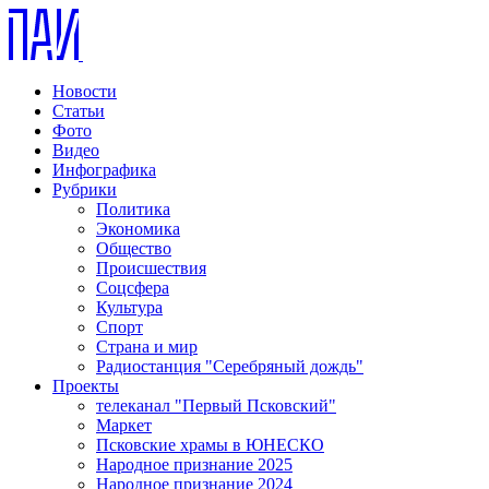
Новости
Статьи
Фото
Видео
Инфографика
Рубрики
Политика
Экономика
Общество
Происшествия
Соцсфера
Культура
Спорт
Страна и мир
Радиостанция "Серебряный дождь"
Проекты
телеканал "Первый Псковский"
Маркет
Псковские храмы в ЮНЕСКО
Народное признание 2025
Народное признание 2024