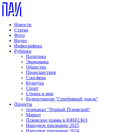
Новости
Статьи
Фото
Видео
Инфографика
Рубрики
Политика
Экономика
Общество
Происшествия
Соцсфера
Культура
Спорт
Страна и мир
Радиостанция "Серебряный дождь"
Проекты
телеканал "Первый Псковский"
Маркет
Псковские храмы в ЮНЕСКО
Народное признание 2025
Народное признание 2024