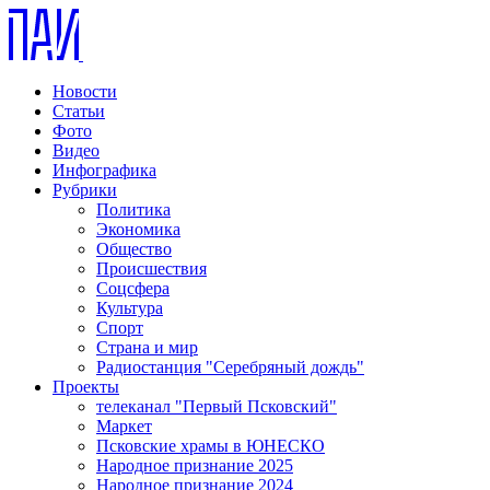
Новости
Статьи
Фото
Видео
Инфографика
Рубрики
Политика
Экономика
Общество
Происшествия
Соцсфера
Культура
Спорт
Страна и мир
Радиостанция "Серебряный дождь"
Проекты
телеканал "Первый Псковский"
Маркет
Псковские храмы в ЮНЕСКО
Народное признание 2025
Народное признание 2024