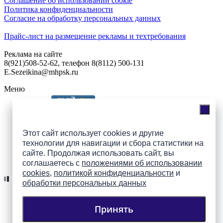
Соглашение об использовании cookie
Политика конфиденциальности
Согласие на обработку персональных данных
Прайс-лист на размещение рекламы и техтребования
Реклама на сайте
8(921)508-52-62, телефон 8(8112) 500-131
E.Sezeikina@mhpsk.ru
Меню
Слушать радио «7 небо» онлайн
Этот сайт использует cookies и другие
технологии для навигации и сбора статистики на
сайте. Продолжая использовать сайт, вы
Подпишись на группы
соглашаетесь с
положениями об использовании
ПАИ в соцсетях!
cookies
,
политикой конфиденциальности
и
обработки персональных данных
Принять