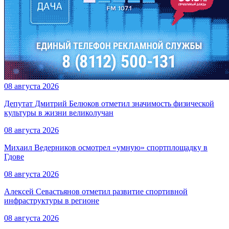
08 августа 2026
Депутат Дмитрий Белюков отметил значимость физической
культуры в жизни великолучан
08 августа 2026
Михаил Ведерников осмотрел «умную» спортплощадку в
Гдове
08 августа 2026
Алексей Севастьянов отметил развитие спортивной
инфраструктуры в регионе
08 августа 2026