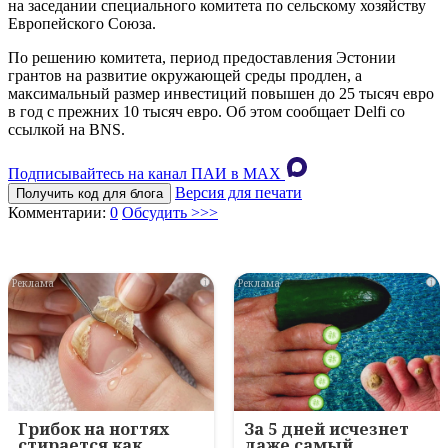
на заседании специального комитетa по сельскому хозяйству
Европейского Союза.
По решению комитета, период предоставления Эстонии
грантов на развитие окружающей среды продлен, а
максимальный размер инвестиций повышен до 25 тысяч eвро
в год с прежних 10 тысяч eвро. Об этом сообщает Delfi со
ссылкой на BNS.
Подписывайтесь на канал ПАИ в MAХ
Версия для печати
Получить код для блога
Комментарии:
0
Обсудить >>>
i
i
Грибок на ногтях
За 5 дней исчезнет
стирается как
даже самый