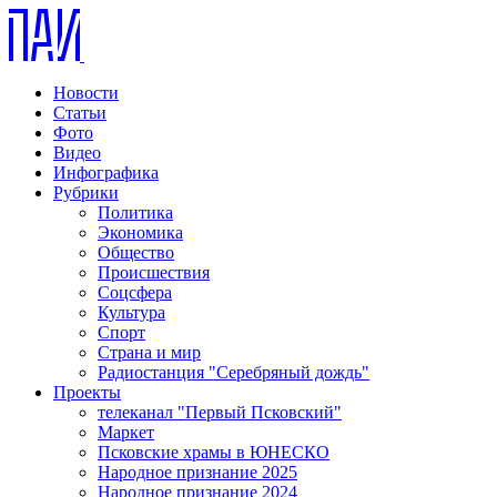
Новости
Статьи
Фото
Видео
Инфографика
Рубрики
Политика
Экономика
Общество
Происшествия
Соцсфера
Культура
Спорт
Страна и мир
Радиостанция "Серебряный дождь"
Проекты
телеканал "Первый Псковский"
Маркет
Псковские храмы в ЮНЕСКО
Народное признание 2025
Народное признание 2024