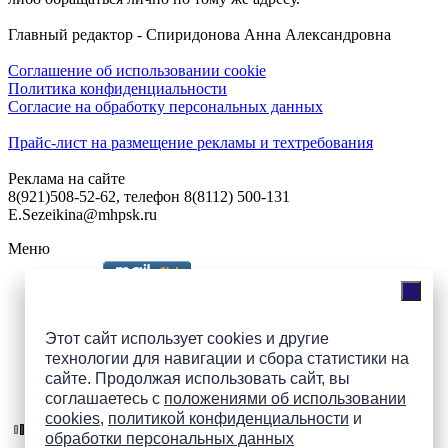
Главный редактор - Спиридонова Анна Александровна
Соглашение об использовании cookie
Политика конфиденциальности
Согласие на обработку персональных данных
Прайс-лист на размещение рекламы и техтребования
Реклама на сайте
8(921)508-52-62, телефон 8(8112) 500-131
E.Sezeikina@mhpsk.ru
Меню
Слушать радио «7 небо» онлайн
Этот сайт использует cookies и другие
технологии для навигации и сбора статистики на
сайте. Продолжая использовать сайт, вы
Подпишись на группы
соглашаетесь с
положениями об использовании
ПАИ в соцсетях!
cookies
,
политикой конфиденциальности
и
обработки персональных данных