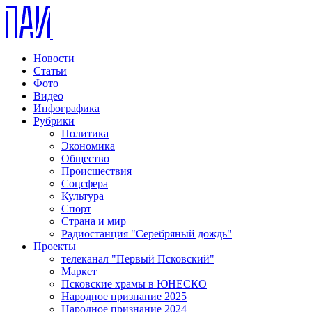
Новости
Статьи
Фото
Видео
Инфографика
Рубрики
Политика
Экономика
Общество
Происшествия
Соцсфера
Культура
Спорт
Страна и мир
Радиостанция "Серебряный дождь"
Проекты
телеканал "Первый Псковский"
Маркет
Псковские храмы в ЮНЕСКО
Народное признание 2025
Народное признание 2024