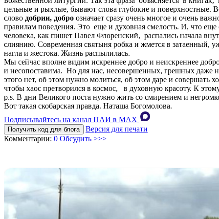
Божественной литургии. Так эта фраза объясняется в книгах,
цельные и рыхлые, бывают слова глубокие и поверхностные. В
слово
добрии, добро
означает сразу очень многое и очень важн
правилам поведения. Это еще и духовная смелость. И, что еще
человека, как пишет Павел Флоренский, распались начала внутр
слиянию. Современная святыня робка и жмется в затаенный, уж
нагла и жестока. Жизнь распылилась.
Мы сейчас вполне видим искреннее добро и неискреннее добро,
и несопоставима. Но для нас, несовершенных, грешных даже н
этого нет, об этом нужно молиться, об этом даре и совершать
чтобы хаос претворился в космос, в духовную красоту. К этом
p.s. В дни Великого поста нужно жить со смирением и негромко
Вот такая скобарская правда. Наташа Богомолова.
Подписывайтесь на канал ПАИ в MAХ
Версия для печати
Получить код для блога
Комментарии:
0
Обсудить >>>