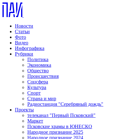
Новости
Статьи
Фото
Видео
Инфографика
Рубрики
Политика
Экономика
Общество
Происшествия
Соцсфера
Культура
Спорт
Страна и мир
Радиостанция "Серебряный дождь"
Проекты
телеканал "Первый Псковский"
Маркет
Псковские храмы в ЮНЕСКО
Народное признание 2025
Народное признание 2024