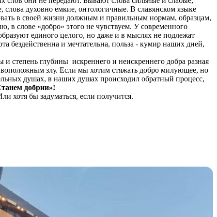
х слов они не передают. Бывают слова сильные и слабые,
, слова духовно емкие, онтологичные. В славянском языке
едовать в своей жизни должным и правильным нормам, образцам,
ю, в слове «добро» этого не чувствуем. У современного
образуют единого целого, но даже и в мыслях не подлежат
та бездейственна и мечтательна, польза - кумир наших дней,
ты и степень глубины искреннего и неискреннего добра разная
ивоположным злу. Если мы хотим стяжать добро милующее, но
тдельных душах, в наших душах происходил обратный процесс,
танем добрии»!
ли хотя бы задуматься, если получится.