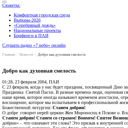
Сюжеты:
Комфортная городская среда
Выборы-2026
«Серебряный дождь»
Национальные проекты
Брифинги в ПАИ
Слушать радио «7 небо» онлайн
Главная
Новости
Добро как духовная смелость
Добро как духовная смелость
01:28, 23 февраля 2004, ПАИ
С 23 февраля, когда у нас будет праздник, посвященный Дню 
Праздника Святой Пасхи. В разные времена люди, оценивая св
наше время, которое иногда называют временем апостасии, отр
восхищение, которое мы испытываем в профессиональной жизн
Божественной литургии:
Станем добрии!
О добре говорит иерей церкви Жен Мироносиц в Пскове о. Вл
Станем добрии! Станем со страхом! Вонмем! Святое Вознош
добрии» - что означают эти слова? Это призыв к внутренней 