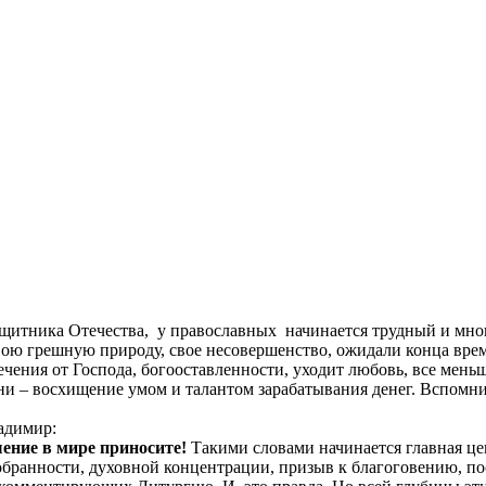
защитника Отечества, у православных начинается трудный и мно
ою грешную природу, свое несовершенство, ожидали конца врем
ечения от Господа, богооставленности, уходит любовь, все мень
и – восхищение умом и талантом зарабатывания денег. Вспомн
адимир:
ение в мире приносите!
Такими словами начинается главная це
собранности, духовной концентрации, призыв к благоговению, п