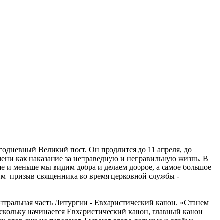
годневный Великий пост. Он продлится до 11 апреля, до
ени как наказание за неправедную и неправильную жизнь. В
ше и меньше мы видим добра и делаем доброе, а самое большое
им призыв священника во время церковной службы -
нтральная часть Литургии - Евхаристический канон. «Станем
оскольку начинается Евхаристический канон, главный канон