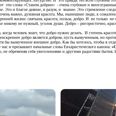
 комментирующих Литургию. И это правда. Но всей глубины эти
от эти слова «Станем добрии» - очень глубокие и многогранные
ое. Это и благое деяние, и разум, и знание. Это стремление сл
 очень важно, духовная красота. Мы, нынешние люди, к сожалени
енней жизни: святыня, красота, польза, добро. И не только не 
е никому не нужный, уголок души. Добро – ригористично, красо
 когда человек знает, что добро нужно делать. И степень красо
еискреннее добро является добром, пусть вымученным, но прот
 хотя бы вымученное внешнее добро. Как бы хотелось, чтобы в о
у нас и призывают начальные слова Евхаристического канона:
«С
, не обременяя себя увеселениями и другими радостями бытия. И