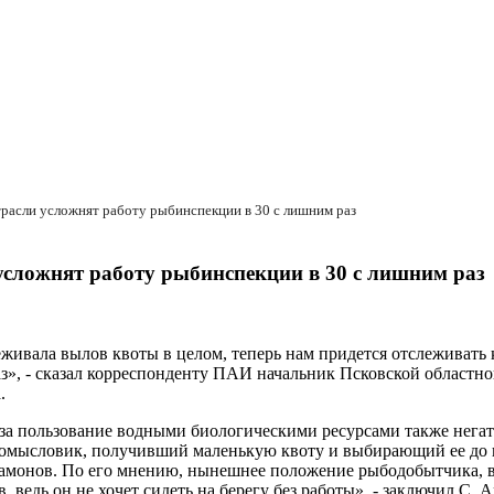
расли усложнят работу рыбинспекции в 30 с лишним раз
усложнят работу рыбинспекции в 30 с лишним раз
ивала вылов квоты в целом, теперь нам придется отслеживать 
з», - сказал корреспонденту ПАИ начальник Псковской област
.
за пользование водными биологическими ресурсами также негат
 промысловик, получивший маленькую квоту и выбирающий ее до и
тамонов. По его мнению, нынешнее положение рыбодобытчика, в 
 ведь он не хочет сидеть на берегу без работы», - заключил С. 