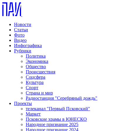
Новости
Статьи
Фото
Видео
Инфографика
Рубрики
Политика
Экономика
Общество
Происшествия
Соцсфера
Культура
Спорт
Страна и мир
Радиостанция "Серебряный дождь"
Проекты
телеканал "Первый Псковский"
Маркет
Псковские храмы в ЮНЕСКО
Народное признание 2025
Народное признание 2024