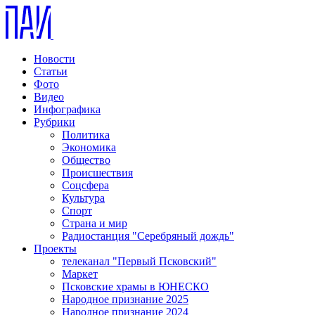
Новости
Статьи
Фото
Видео
Инфографика
Рубрики
Политика
Экономика
Общество
Происшествия
Соцсфера
Культура
Спорт
Страна и мир
Радиостанция "Серебряный дождь"
Проекты
телеканал "Первый Псковский"
Маркет
Псковские храмы в ЮНЕСКО
Народное признание 2025
Народное признание 2024