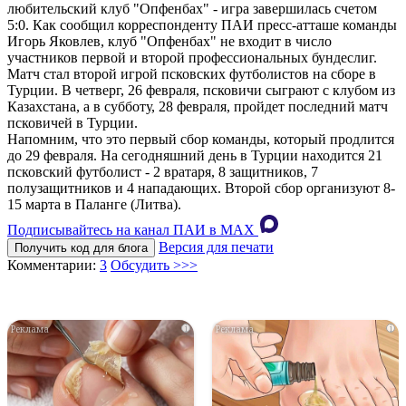
любительский клуб "Опфенбах" - игра завершилась счетом
5:0. Как сообщил корреспонденту ПАИ пресс-атташе команды
Игорь Яковлев, клуб "Опфенбах" не входит в число
участников первой и второй профессиональных бундеслиг.
Матч стал второй игрой псковских футболистов на сборе в
Турции. В четверг, 26 февраля, псковичи сыграют с клубом из
Казахстана, а в субботу, 28 февраля, пройдет последний матч
псковичей в Турции.
Напомним, что это первый сбор команды, который продлится
до 29 февраля. На сегодняшний день в Турции находится 21
псковский футболист - 2 вратаря, 8 защитников, 7
полузащитников и 4 нападающих. Второй сбор организуют 8-
15 марта в Паланге (Литва).
Подписывайтесь на канал ПАИ в MAХ
Версия для печати
Получить код для блога
Комментарии:
3
Обсудить >>>
i
i