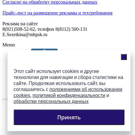
Согласие на обработку персональных данных
Прайс-лист на размещение рекламы и техтребования
Реклама на сайте
8(921)508-52-62, телефон 8(8112) 500-131
E.Sezeikina@mhpsk.ru
Меню
Слушать радио «7 небо» онлайн
Этот сайт использует cookies и другие
технологии для навигации и сбора статистики на
сайте. Продолжая использовать сайт, вы
Подпишись на группы
соглашаетесь с
положениями об использовании
ПАИ в соцсетях!
cookies
,
политикой конфиденциальности
и
обработки персональных данных
Принять