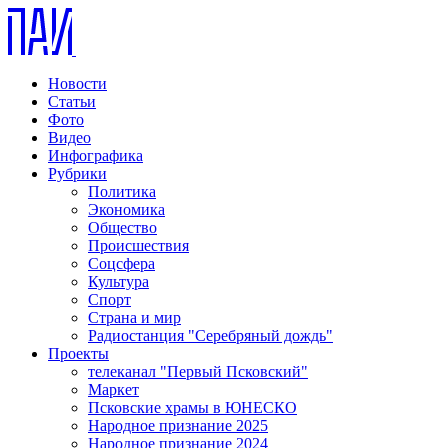
Новости
Статьи
Фото
Видео
Инфографика
Рубрики
Политика
Экономика
Общество
Происшествия
Соцсфера
Культура
Спорт
Страна и мир
Радиостанция "Серебряный дождь"
Проекты
телеканал "Первый Псковский"
Маркет
Псковские храмы в ЮНЕСКО
Народное признание 2025
Народное признание 2024