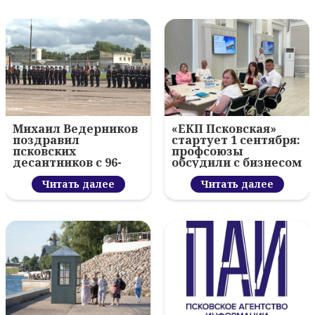
Михаил Ведерников
«ЕКП Псковская»
поздравил
стартует 1 сентября:
псковских
профсоюзы
десантников с 96-
обсудили с бизнесом
летием ВДВ и
новый цифровой
вручил награды
Читать далее
проект
Читать далее