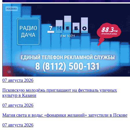
07 августа 2026
Псковскую молодёжь приглашают на фестиваль уличных
культур в Казани
07 августа 2026
Магия света и воды: «фонарики желаний» запустили в Пскове
07 августа 2026