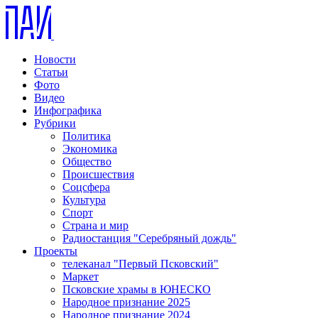
Новости
Статьи
Фото
Видео
Инфографика
Рубрики
Политика
Экономика
Общество
Происшествия
Соцсфера
Культура
Спорт
Страна и мир
Радиостанция "Серебряный дождь"
Проекты
телеканал "Первый Псковский"
Маркет
Псковские храмы в ЮНЕСКО
Народное признание 2025
Народное признание 2024