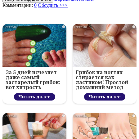
Комментарии:
0
Обсудить >>>
i
i
За 5 дней исчезнет
Грибок на ногтях
даже самый
стирается как
застарелый грибок:
ластиком! Простой
вот хитрость
домашний метод
Читать далее
Читать далее
i
i