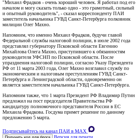
"Михаил Фрадков - очень хороший человек. Я работал под его
началом и могу сказать только одно - это грамотный, сильный
и опытный руководитель", - сказал корреспонденту ПАИ
заместитель начальника ГУВД Санкт-Петербурга полковник
милиции Олег Махно.
Напомним, что именно Михаил Фрадков, будучи главой
Федеральной службы налоговой полиции, в июле 2002 года
представлял губернатору Псковской области Евгению
Михайлова Олега Махно, приступившего к обязанностям
руководителя УФСНП по Псковской области. После
упразднения налоговой полиции, согласно Указу Президента
РФ от 11 марта 2003 года, Олег Махно возглавил службу по
экономическим и налоговым преступлениям ГУВД Санкт-
Петербурга и Ленинградской области, одновременно он
является заместителем начальника ГУВД Санкт-Петербурга.
Напомним также, что 1 марта Президент РФ Владимир Путин
предложил на пост председателя Правительства РФ
кандидатуру полномочного представителя России в ЕС
Михаила Фрадкова. Госдума примет решение по данному
предложению 5 марта.
Подписывайтесь на канал ПАИ в MAХ
Версия для печати
Получить код для блога