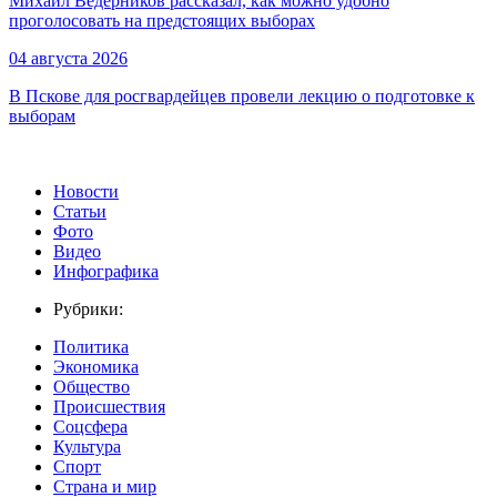
Михаил Ведерников рассказал, как можно удобно
проголосовать на предстоящих выборах
04 августа 2026
В Пскове для росгвардейцев провели лекцию о подготовке к
выборам
Новости
Статьи
Фото
Видео
Инфографика
Рубрики:
Политика
Экономика
Общество
Происшествия
Соцсфера
Культура
Спорт
Страна и мир