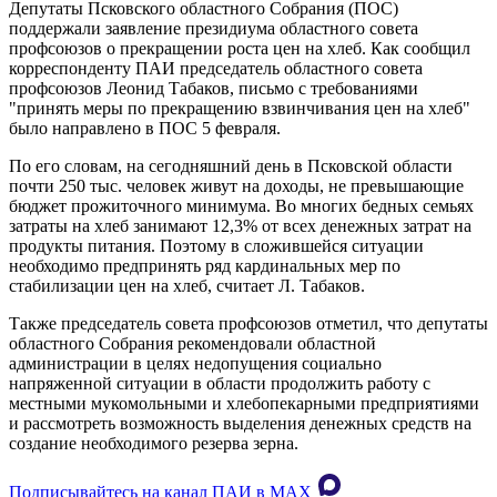
Депутаты Псковского областного Собрания (ПОС)
поддержали заявление президиума областного совета
профсоюзов о прекращении роста цен на хлеб. Как сообщил
корреспонденту ПАИ председатель областного совета
профсоюзов Леонид Табаков, письмо с требованиями
"принять меры по прекращению взвинчивания цен на хлеб"
было направлено в ПОС 5 февраля.
По его словам, на сегодняшний день в Псковской области
почти 250 тыс. человек живут на доходы, не превышающие
бюджет прожиточного минимума. Во многих бедных семьях
затраты на хлеб занимают 12,3% от всех денежных затрат на
продукты питания. Поэтому в сложившейся ситуации
необходимо предпринять ряд кардинальных мер по
стабилизации цен на хлеб, считает Л. Табаков.
Также председатель совета профсоюзов отметил, что депутаты
областного Собрания рекомендовали областной
администрации в целях недопущения социально
напряженной ситуации в области продолжить работу с
местными мукомольными и хлебопекарными предприятиями
и рассмотреть возможность выделения денежных средств на
создание необходимого резерва зерна.
Подписывайтесь на канал ПАИ в MAХ