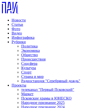
Новости
Статьи
Фото
Видео
Инфографика
Рубрики
Политика
Экономика
Общество
Происшествия
Соцсфера
Культура
Спорт
Страна и мир
Радиостанция "Серебряный дождь"
Проекты
телеканал "Первый Псковский"
Маркет
Псковские храмы в ЮНЕСКО
Народное признание 2025
Народное признание 2024