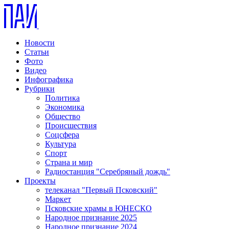
Новости
Статьи
Фото
Видео
Инфографика
Рубрики
Политика
Экономика
Общество
Происшествия
Соцсфера
Культура
Спорт
Страна и мир
Радиостанция "Серебряный дождь"
Проекты
телеканал "Первый Псковский"
Маркет
Псковские храмы в ЮНЕСКО
Народное признание 2025
Народное признание 2024