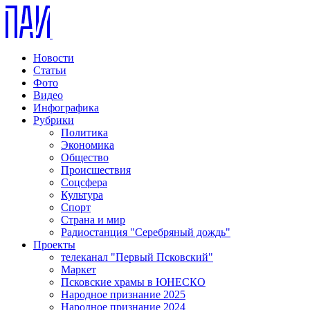
Новости
Статьи
Фото
Видео
Инфографика
Рубрики
Политика
Экономика
Общество
Происшествия
Соцсфера
Культура
Спорт
Страна и мир
Радиостанция "Серебряный дождь"
Проекты
телеканал "Первый Псковский"
Маркет
Псковские храмы в ЮНЕСКО
Народное признание 2025
Народное признание 2024