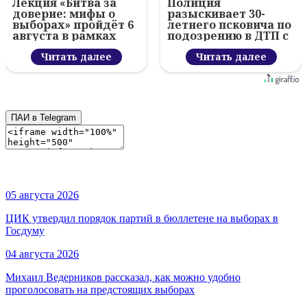
Лекция «Битва за
Полиция
доверие: мифы о
разыскивает 30-
выборах» пройдёт 6
летнего псковича по
августа в рамках
подозрению в ДТП с
проекта «Знание.
тяжкими
Лекторий»
Читать далее
последствиями
Читать далее
ПАИ в Telegram
05 августа 2026
ЦИК утвердил порядок партий в бюллетене на выборах в
Госдуму
04 августа 2026
Михаил Ведерников рассказал, как можно удобно
проголосовать на предстоящих выборах