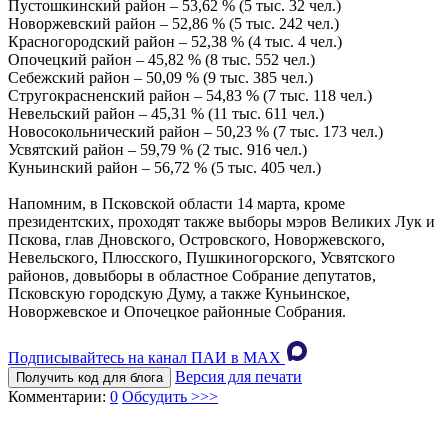
Пустошкинский район – 53,62 % (5 тыс. 32 чел.)
Новоржевский район – 52,86 % (5 тыс. 242 чел.)
Красногородский район – 52,38 % (4 тыс. 4 чел.)
Опочецкий район – 45,82 % (8 тыс. 552 чел.)
Себежский район – 50,09 % (9 тыс. 385 чел.)
Стругокрасненский район – 54,83 % (7 тыс. 118 чел.)
Невельский район – 45,31 % (11 тыс. 611 чел.)
Новосокольнический район – 50,23 % (7 тыс. 173 чел.)
Усвятский район – 59,79 % (2 тыс. 916 чел.)
Куньинский район – 56,72 % (5 тыс. 405 чел.)
Напомним, в Псковской области 14 марта, кроме
президентских, проходят также выборы мэров Великих Лук и
Пскова, глав Дновского, Островского, Новоржевского,
Невельского, Плюсского, Пушкиногорского, Усвятского
районов, довыборы в областное Собрание депутатов,
Псковскую городскую Думу, а также Куньинское,
Новоржевское и Опочецкое районные Собрания.
Подписывайтесь на канал ПАИ в MAХ
Версия для печати
Получить код для блога
Комментарии:
0
Обсудить >>>