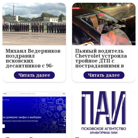
Михаил Ведерников
Пьяный водитель
поздравил
Chevrolet устроила
псковских
тройное ДТП с
десантников с 96-
пострадавшими в
летием ВДВ и
Пскове
вручил награды
Читать далее
Читать далее