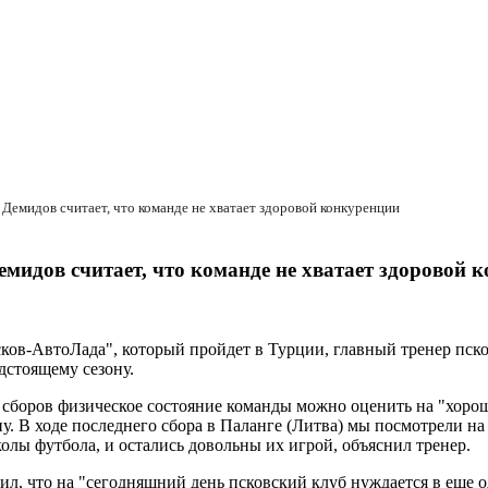
Демидов считает, что команде не хватает здоровой конкуренции
идов считает, что команде не хватает здоровой 
сков-АвтоЛада", который пройдет в Турции, главный тренер пск
дстоящему сезону.
 сборов физическое состояние команды можно оценить на "хоро
ну. В ходе последнего сбора в Паланге (Литва) мы посмотрели 
олы футбола, и остались довольны их игрой, объяснил тренер.
тил, что на "сегодняшний день псковский клуб нуждается в еще 