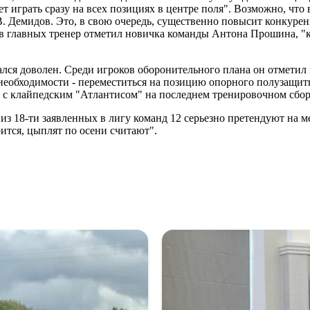
играть сразу на всех позициях в центре поля". Возможно, что 
В. Демидов. Это, в свою очередь, существенно повысит конкуре
в главных тренер отметил новичка команды Антона Прошина, "к
ся доволен. Среди игроков оборонительного плана он отметил
 необходимости - переместиться на позицию опорного полузащит
 с клайпедским "Атлантисом" на последнем тренировочном сбор
 "из 18-ти заявленных в лигу команд 12 серьезно претендуют на 
рится, цыплят по осени считают".