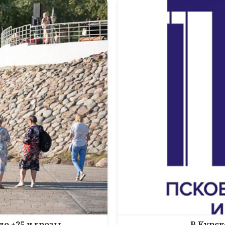
до +25 и грозы
В Курск