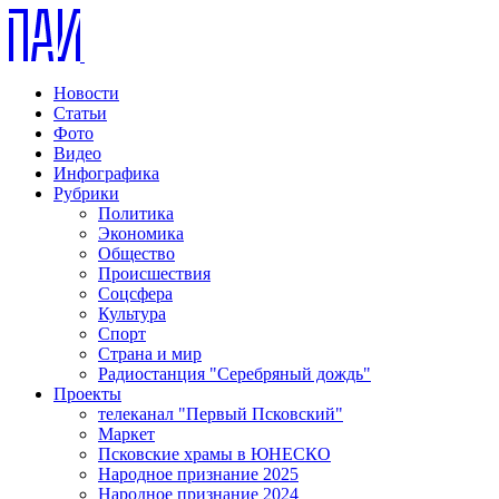
Новости
Статьи
Фото
Видео
Инфографика
Рубрики
Политика
Экономика
Общество
Происшествия
Соцсфера
Культура
Спорт
Страна и мир
Радиостанция "Серебряный дождь"
Проекты
телеканал "Первый Псковский"
Маркет
Псковские храмы в ЮНЕСКО
Народное признание 2025
Народное признание 2024