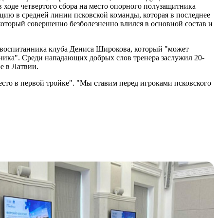
в ходе четвертого сбора на место опорного полузащитника
нцию в средней линии псковской команды, которая в последнее
оторый совершенно безболезненно влился в основной состав и
 воспитанника клуба Дениса Широкова, который "может
ника". Среди нападающих добрых слов тренера заслужил 20-
е в Латвии.
место в первой тройке". "Мы ставим перед игроками псковского