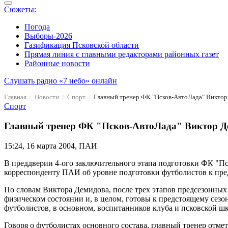
Сюжеты:
Погода
Выборы-2026
Газификация Псковской области
Прямая линия с главными редакторами районных газет
Районные новости
Слушать радио «7 небо» онлайн
Главная
Новости
Спорт
Главный тренер ФК "Псков-АвтоЛада" Виктор 
Спорт
Главный тренер ФК "Псков-АвтоЛада" Виктор Дем
15:24, 16 марта 2004, ПАИ
В преддверии 4-ого заключительного этапа подготовки ФК "П
корреспонденту ПАИ об уровне подготовки футболистов к пре
По словам Виктора Демидова, после трех этапов предсезонных
физическом состоянии и, в целом, готовы к предстоящему сезо
футболистов, в основном, воспитанников клуба и псковской шк
Говоря о футболистах основного состава, главный тренер отме