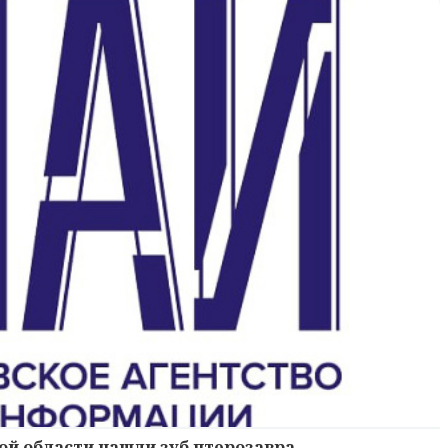
ой области нашли зуб птерозавра