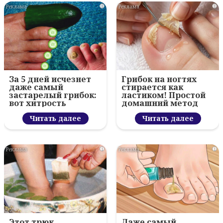
i
i
За 5 дней исчезнет
Грибок на ногтях
даже самый
стирается как
застарелый грибок:
ластиком! Простой
вот хитрость
домашний метод
Читать далее
Читать далее
i
i
Этот трюк
Даже самый