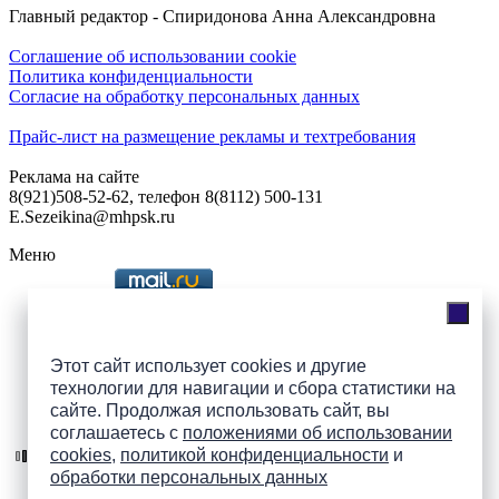
Главный редактор - Спиридонова Анна Александровна
Соглашение об использовании cookie
Политика конфиденциальности
Согласие на обработку персональных данных
Прайс-лист на размещение рекламы и техтребования
Реклама на сайте
8(921)508-52-62, телефон 8(8112) 500-131
E.Sezeikina@mhpsk.ru
Меню
Слушать радио «7 небо» онлайн
Этот сайт использует cookies и другие
технологии для навигации и сбора статистики на
сайте. Продолжая использовать сайт, вы
Подпишись на группы
соглашаетесь с
положениями об использовании
ПАИ в соцсетях!
cookies
,
политикой конфиденциальности
и
обработки персональных данных