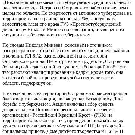
«Показатель заболеваемости туберкулезом среди постоянного
населения города Острова и Островского района ниже, чем в
целом по области. Но смертность от активного туберкулеза на
территории нашего района выше на 2 %», - подчеркнул
заместитель главного врача ГУЗ «Противотуберкулезный
диспансер» Николай Минеев на совещании, посвященном
ситуации с заболеваемостью туберкулезом.
По словам Николая Минеева, основным источником
распространения этой болезни являются люди, пребывающие
в колонии ЯЛ 61\2, расположенной на территории
Островского района. Несмотря на все трудности, Островская
больница обладает одной из лучших лабораторий в области,
там работают квалифицированные кадры, кроме того, она
является базой для проведения учебы специалистов из
области, подчеркнул он.
В начале апреля на территории Островского района прошла
благотворительная акция, посвященная Всемирному Дню
борьбы с туберкулезом. Акция включала сбор средств
добровольцами Псковского регионального отделения
организации «Российский Красный Крест» (РКК) на
территории городского рынка, проведение показательных
уроков по профилактике туберкулеза и СПИДа для детей в
социальном приюте, Доме детского творчества и ПУ № 11.