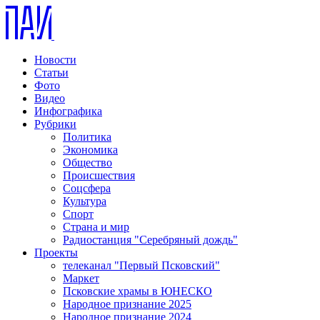
Новости
Статьи
Фото
Видео
Инфографика
Рубрики
Политика
Экономика
Общество
Происшествия
Соцсфера
Культура
Спорт
Страна и мир
Радиостанция "Серебряный дождь"
Проекты
телеканал "Первый Псковский"
Маркет
Псковские храмы в ЮНЕСКО
Народное признание 2025
Народное признание 2024