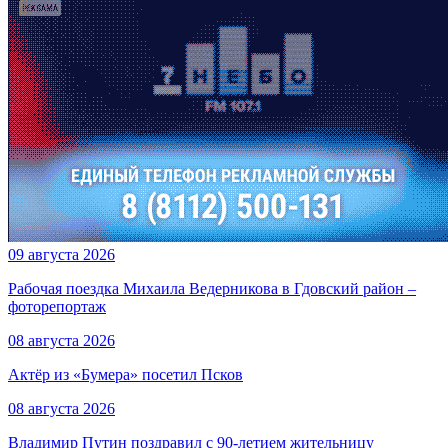
09 августа 2026
Рабочая поездка Михаила Ведерникова в Гдовский район –
фоторепортаж
08 августа 2026
Актёр из «Бумера» посетил Псков
08 августа 2026
Владимир Путин поздравил с 90-летием жительницу