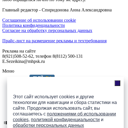
Главный редактор - Спиридонова Анна Александровна
Соглашение об использовании cookie
Политика конфиденциальности
Согласие на обработку персональных данных
Прайс-лист на размещение рекламы и техтребования
Реклама на сайте
8(921)508-52-62, телефон 8(8112) 500-131
E.Sezeikina@mhpsk.ru
Меню
Слушать радио «7 небо» онлайн
Этот сайт использует cookies и другие
технологии для навигации и сбора статистики на
сайте. Продолжая использовать сайт, вы
Подпишись на группы
соглашаетесь с
положениями об использовании
ПАИ в соцсетях!
cookies
,
политикой конфиденциальности
и
обработки персональных данных