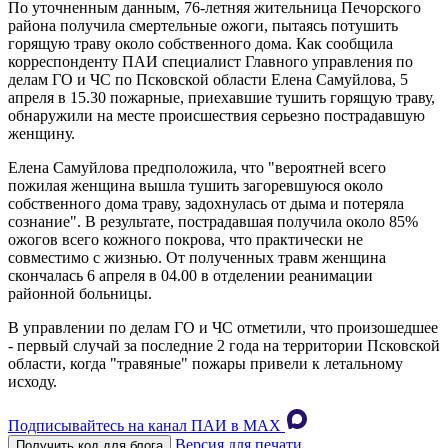
По уточненным данным, 76-летняя жительница Печорского
района получила смертельные ожоги, пытаясь потушить
горящую траву около собственного дома. Как сообщила
корреспонденту ПАИ специалист Главного управления по
делам ГО и ЧС по Псковской области Елена Самуйлова, 5
апреля в 15.30 пожарные, приехавшие тушить горящую траву,
обнаружили на месте происшествия серьезно пострадавшую
женщину.
Елена Самуйлова предположила, что "вероятней всего
пожилая женщина вышла тушить загоревшуюся около
собственного дома траву, задохнулась от дыма и потеряла
сознание". В результате, пострадавшая получила около 85%
ожогов всего кожного покрова, что практически не
совместимо с жизнью. От полученных травм женщина
скончалась 6 апреля в 04.00 в отделении реанимации
районной больницы.
В управлении по делам ГО и ЧС отметили, что произошедшее
- первый случай за последние 2 года на территории Псковской
области, когда "травяные" пожары привели к летальному
исходу.
Подписывайтесь на канал ПАИ в MAХ
Версия для печати
Получить код для блога