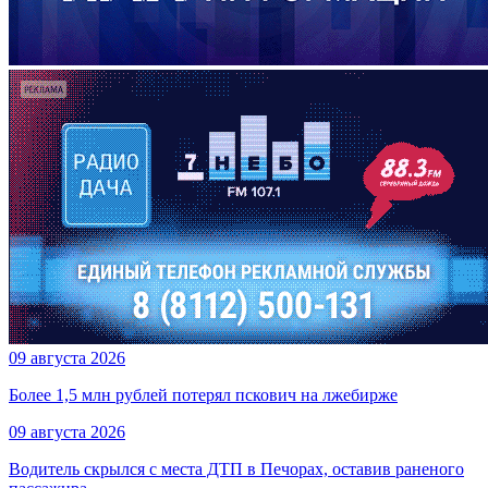
09 августа 2026
Более 1,5 млн рублей потерял пскович на лжебирже
09 августа 2026
Водитель скрылся с места ДТП в Печорах, оставив раненого