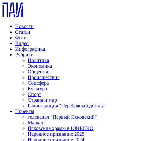
Новости
Статьи
Фото
Видео
Инфографика
Рубрики
Политика
Экономика
Общество
Происшествия
Соцсфера
Культура
Спорт
Страна и мир
Радиостанция "Серебряный дождь"
Проекты
телеканал "Первый Псковский"
Маркет
Псковские храмы в ЮНЕСКО
Народное признание 2025
Народное признание 2024