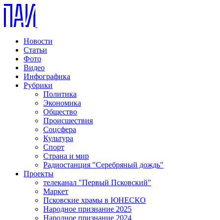
Новости
Статьи
Фото
Видео
Инфографика
Рубрики
Политика
Экономика
Общество
Происшествия
Соцсфера
Культура
Спорт
Страна и мир
Радиостанция "Серебряный дождь"
Проекты
телеканал "Первый Псковский"
Маркет
Псковские храмы в ЮНЕСКО
Народное признание 2025
Народное признание 2024