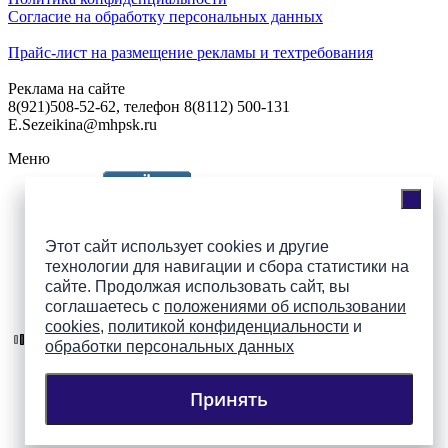
Согласие на обработку персональных данных
Прайс-лист на размещение рекламы и техтребования
Реклама на сайте
8(921)508-52-62, телефон 8(8112) 500-131
E.Sezeikina@mhpsk.ru
Меню
Слушать радио «7 небо» онлайн
Этот сайт использует cookies и другие
технологии для навигации и сбора статистики на
сайте. Продолжая использовать сайт, вы
Подпишись на группы
соглашаетесь с
положениями об использовании
ПАИ в соцсетях!
cookies
,
политикой конфиденциальности
и
обработки персональных данных
Принять